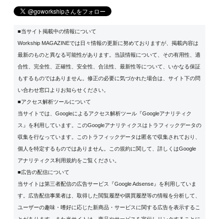
■当サイト掲載中の情報について
Workship MAGAZINEでは日々情報の更新に努めておりますが、掲載内容は
最新のものと異なる可能性があります。当該情報について、その有用性、適
合性、完全性、正確性、安全性、合法性、最新性等について、いかなる保証
もするものではありません。修正の必要に気づかれた場合は、サイト下の問
い合わせ窓口よりお知らせください。
■アクセス解析ツールについて
当サイトでは、Googleによるアクセス解析ツール『Googleアナリティク
ス』を利用しています。このGoogleアナリティクスはトラフィックデータの
収集を行なっています。このトラフィックデータは匿名で収集されており、
個人を特定するものではありません。この規約に関して、詳しくは
Google
アナリティクス利用規約
をご覧ください。
■広告の配信について
当サイトは第三者配信の広告サービス『Google Adsense』を利用していま
す。広告配信事業者は、取得した閲覧履歴や購買履歴等の情報を分析して、
ユーザーの趣味・嗜好に応じた新商品・サービスに関する広告を表示するこ
とがあります。また当サイトは、商品やサービスを宣伝しリンクすることに