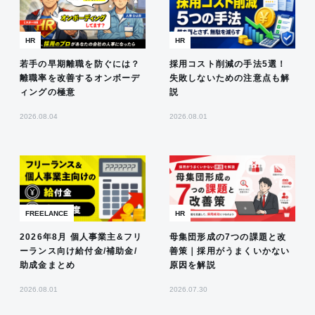
HR
HR
若手の早期離職を防ぐには？
採用コスト削減の手法5選！
離職率を改善するオンボーデ
失敗しないための注意点も解
ィングの極意
説
2026.08.04
2026.08.01
FREELANCE
HR
2026年8月 個人事業主&フリ
母集団形成の7つの課題と改
ーランス向け給付金/補助金/
善策｜採用がうまくいかない
助成金まとめ
原因を解説
2026.08.01
2026.07.30