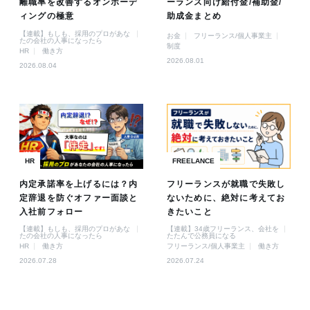
離職率を改善するオンボーデ
ーランス向け給付金/補助金/
ィングの極意
助成金まとめ
【連載】もしも、採用のプロがあな
お金
フリーランス/個人事業主
たの会社の人事になったら
制度
HR
働き方
2026.08.01
2026.08.04
HR
FREELANCE
内定承諾率を上げるには？内
フリーランスが就職で失敗し
定辞退を防ぐオファー面談と
ないために、絶対に考えてお
入社前フォロー
きたいこと
【連載】もしも、採用のプロがあな
【連載】34歳フリーランス、会社を
たの会社の人事になったら
たたんで公務員になる
HR
働き方
フリーランス/個人事業主
働き方
2026.07.28
2026.07.24