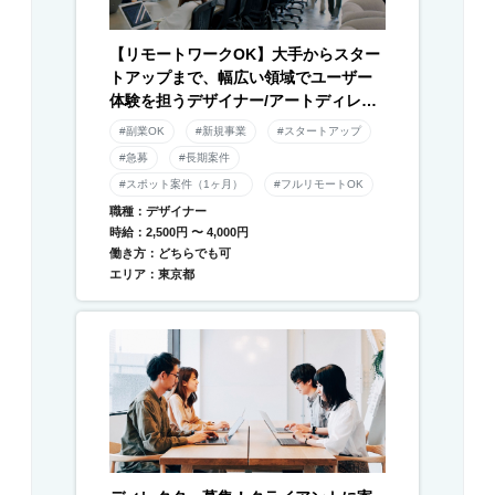
【リモートワークOK】大手からスター
トアップまで、幅広い領域でユーザー
体験を担うデザイナー/アートディレク
ター募集！
#副業OK
#新規事業
#スタートアップ
#急募
#長期案件
#スポット案件（1ヶ月）
#フルリモートOK
職種：デザイナー
時給：2,500円 〜 4,000円
働き方：どちらでも可
エリア：東京都