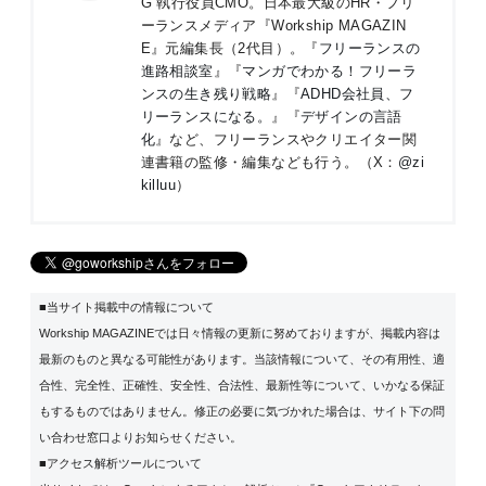
G 執行役員CMO。日本最大級のHR・フリ
ーランスメディア『Workship MAGAZIN
E』元編集長（2代目）。『
フリーランスの
進路相談室
』『
マンガでわかる！フリーラ
ンスの生き残り戦略
』『
ADHD会社員、フ
リーランスになる。
』『
デザインの言語
化
』など、フリーランスやクリエイター関
連書籍の監修・編集なども行う。（X：
@zi
killuu
）
■当サイト掲載中の情報について
Workship MAGAZINEでは日々情報の更新に努めておりますが、掲載内容は
最新のものと異なる可能性があります。当該情報について、その有用性、適
合性、完全性、正確性、安全性、合法性、最新性等について、いかなる保証
もするものではありません。修正の必要に気づかれた場合は、サイト下の問
い合わせ窓口よりお知らせください。
■アクセス解析ツールについて