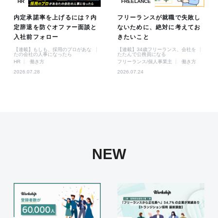
HR
FREELANCE
内定承諾率を上げるには？内
フリーランスが就職で失敗し
定辞退を防ぐオファー面談と
ないために、絶対に考えてお
入社前フォロー
きたいこと
【連載】もしも、採用のプロがあな
【連載】34歳フリーランス、会社を
たの会社の人事になったら
たたんで公務員になる
HR
働き方
フリーランス/個人事業主
働き方
2026.07.28
2026.07.24
NEW