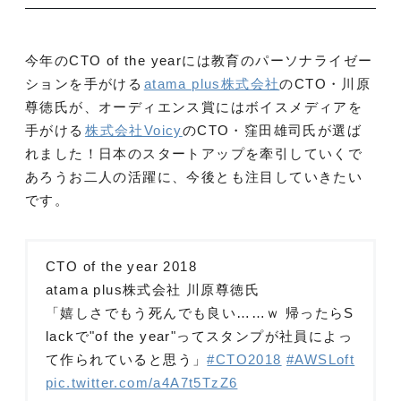
今年のCTO of the yearには教育のパーソナライゼー
ションを手がける
atama plus株式会社
のCTO・川原
尊徳氏が、オーディエンス賞にはボイスメディアを
手がける
株式会社Voicy
のCTO・窪田雄司氏が選ば
れました！日本のスタートアップを牽引していくで
あろうお二人の活躍に、今後とも注目していきたい
です。
CTO of the year 2018
atama plus株式会社 川原尊徳氏
「嬉しさでもう死んでも良い……ｗ 帰ったらS
lackで"of the year"ってスタンプが社員によっ
て作られていると思う」
#CTO2018
#AWSLoft
pic.twitter.com/a4A7t5TzZ6