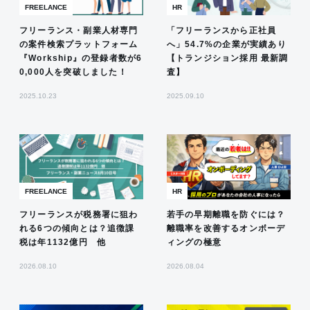
FREELANCE
HR
フリーランス・副業人材専門
「フリーランスから正社員
の案件検索プラットフォーム
へ」54.7%の企業が実績あり
『Workship』の登録者数が6
【トランジション採用 最新調
0,000人を突破しました！
査】
2025.10.23
2025.09.10
FREELANCE
HR
フリーランスが税務署に狙わ
若手の早期離職を防ぐには？
れる6つの傾向とは？追徴課
離職率を改善するオンボーデ
税は年1132億円 他
ィングの極意
2026.08.10
2026.08.04