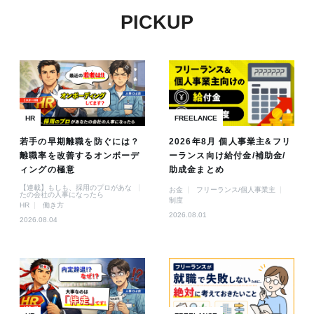
PICKUP
HR
FREELANCE
若手の早期離職を防ぐには？
2026年8月 個人事業主&フリ
離職率を改善するオンボーデ
ーランス向け給付金/補助金/
ィングの極意
助成金まとめ
【連載】もしも、採用のプロがあな
お金
フリーランス/個人事業主
たの会社の人事になったら
制度
HR
働き方
2026.08.01
2026.08.04