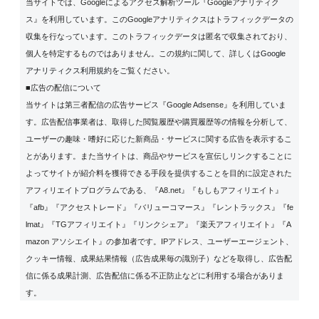
当サイトでは、Googleによるアクセス解析ツール『Googleアナリティク
ス』を利用しています。このGoogleアナリティクスはトラフィックデータの
収集を行なっています。このトラフィックデータは匿名で収集されており、
個人を特定するものではありません。この規約に関して、詳しくは
Google
アナリティクス利用規約
をご覧ください。
■広告の配信について
当サイトは第三者配信の広告サービス『Google Adsense』を利用していま
す。広告配信事業者は、取得した閲覧履歴や購買履歴等の情報を分析して、
ユーザーの趣味・嗜好に応じた新商品・サービスに関する広告を表示するこ
とがあります。また当サイトは、商品やサービスを宣伝しリンクすることに
よってサイトが紹介料を獲得できる手段を提供することを目的に設定された
アフィリエイトプログラムである、『A8.net』『もしもアフィリエイト』
『afb』『アクセストレード』『バリューコマース』『レントラックス』『fe
lmat』『TGアフィリエイト』『リンクシェア』『楽天アフィリエイト』『A
mazon アソシエイト』の参加者です。IPアドレス、ユーザーエージェント、
クッキー情報、成果結果情報（広告成果毎の識別子）などを取得し、広告配
信に係る成果計測、広告配信に係る不正防止などに利用する場合がありま
す。