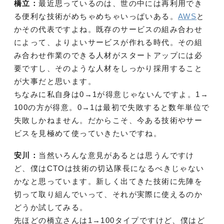
橋立：
最近思っているのは、世の中には再利用でき
る便利な技術がめちゃめちゃいっぱいある。
AWS
と
かその代表ですよね。既存のサービスの組み合わせ
によって、よりよいサービスが作れる時代。その組
み合わせ作業のできる人材がスタートアップには必
要ですし、そのような人材をしっかり採用すること
が大事だと思います。
ちなみに私自身は0→1が得意じゃないんですよ。1→
100の方が得意。0→1は最初で失敗すると数年単位で
失敗しかねません。だからこそ、今ある技術やサー
ビスを見極めて使っていきたいですね。
安川：
当然いろんな意見があるとは思うんですけ
ど、僕はCTOは技術の切込隊長になるべきじゃない
かなと思っています。新しく出てきた技術に先陣を
切って取り組んでいって、それが実際に使えるのか
どうか試してみる。
先ほどの橋立さんは1→100タイプですけど、僕はど