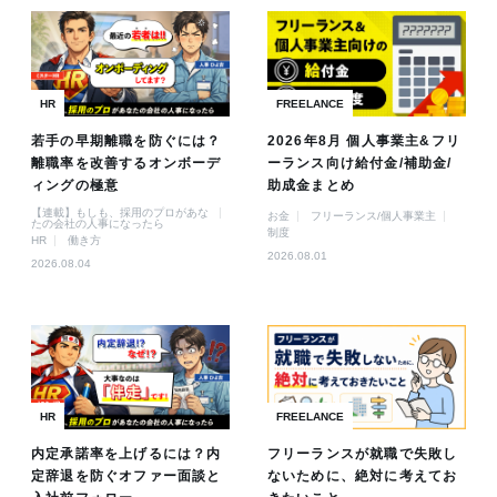
HR
FREELANCE
若手の早期離職を防ぐには？
2026年8月 個人事業主&フリ
離職率を改善するオンボーデ
ーランス向け給付金/補助金/
ィングの極意
助成金まとめ
【連載】もしも、採用のプロがあな
お金
フリーランス/個人事業主
たの会社の人事になったら
制度
HR
働き方
2026.08.01
2026.08.04
HR
FREELANCE
内定承諾率を上げるには？内
フリーランスが就職で失敗し
定辞退を防ぐオファー面談と
ないために、絶対に考えてお