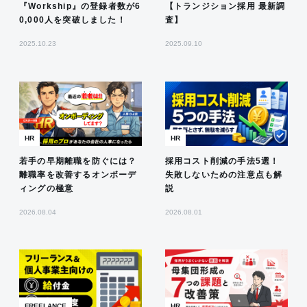
『Workship』の登録者数が6
【トランジション採用 最新調
0,000人を突破しました！
査】
2025.10.23
2025.09.10
HR
HR
若手の早期離職を防ぐには？
採用コスト削減の手法5選！
離職率を改善するオンボーデ
失敗しないための注意点も解
ィングの極意
説
2026.08.04
2026.08.01
FREELANCE
HR