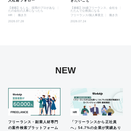
入社前フォロー
きたいこと
【連載】もしも、採用のプロがあな
【連載】34歳フリーランス、会社を
たの会社の人事になったら
たたんで公務員になる
HR
働き方
フリーランス/個人事業主
働き方
2026.07.28
2026.07.24
NEW
FREELANCE
HR
フリーランス・副業人材専門
「フリーランスから正社員
の案件検索プラットフォーム
へ」54.7%の企業が実績あり