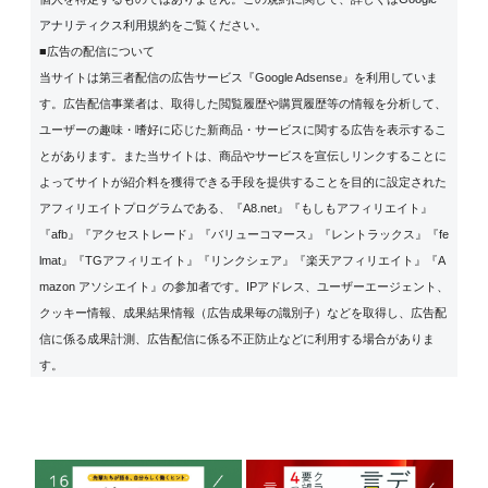
アナリティクス利用規約
をご覧ください。
■広告の配信について
当サイトは第三者配信の広告サービス『Google Adsense』を利用していま
す。広告配信事業者は、取得した閲覧履歴や購買履歴等の情報を分析して、
ユーザーの趣味・嗜好に応じた新商品・サービスに関する広告を表示するこ
とがあります。また当サイトは、商品やサービスを宣伝しリンクすることに
よってサイトが紹介料を獲得できる手段を提供することを目的に設定された
アフィリエイトプログラムである、『A8.net』『もしもアフィリエイト』
『afb』『アクセストレード』『バリューコマース』『レントラックス』『fe
lmat』『TGアフィリエイト』『リンクシェア』『楽天アフィリエイト』『A
mazon アソシエイト』の参加者です。IPアドレス、ユーザーエージェント、
クッキー情報、成果結果情報（広告成果毎の識別子）などを取得し、広告配
信に係る成果計測、広告配信に係る不正防止などに利用する場合がありま
す。