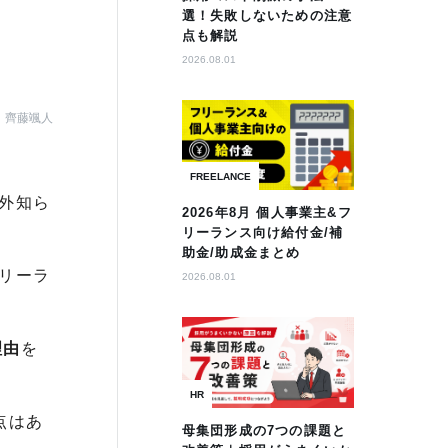
選！失敗しないための注意
点も解説
2026.08.01
齊藤颯人
FREELANCE
外知ら
2026年8月 個人事業主&フ
リーランス向け給付金/補
助金/助成金まとめ
リーラ
2026.08.01
理由
を
HR
点はあ
母集団形成の7つの課題と