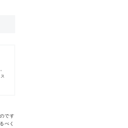
）。
ース
たのです
るべく