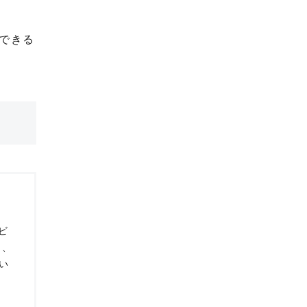
できる
ビ
り、
い