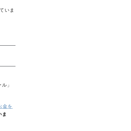
ていま
ール」
お金を
いま