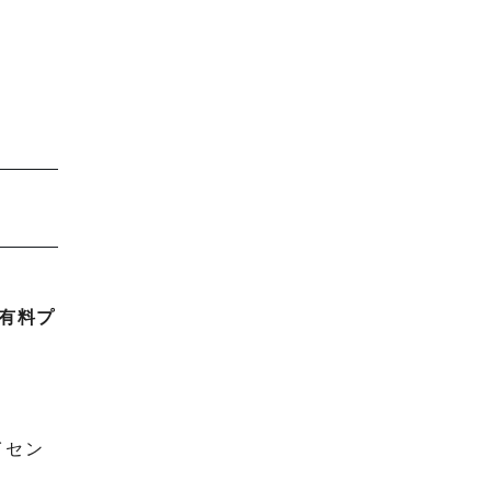
有料プ
イセン