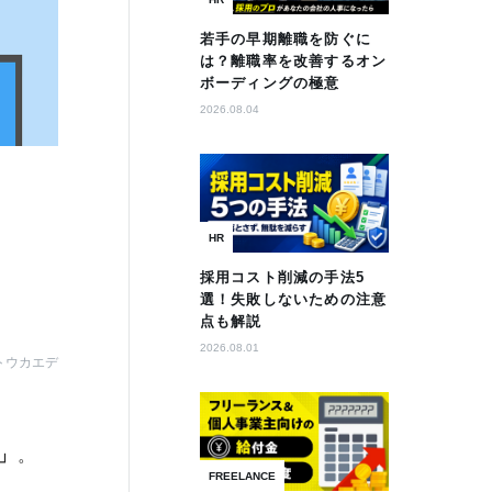
若手の早期離職を防ぐに
は？離職率を改善するオン
ボーディングの極意
2026.08.04
HR
採用コスト削減の手法5
選！失敗しないための注意
点も解説
2026.08.01
トウカエデ
」
。
FREELANCE