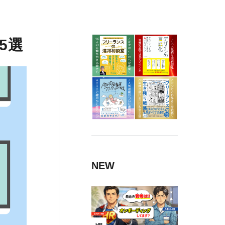
5選
NEW
HR