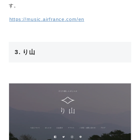
す。
https://music.airfrance.com/en
3. り山