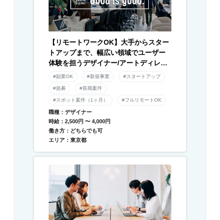
【リモートワークOK】大手からスター
トアップまで、幅広い領域でユーザー
体験を担うデザイナー/アートディレク
ター募集！
#副業OK
#新規事業
#スタートアップ
#急募
#長期案件
#スポット案件（1ヶ月）
#フルリモートOK
職種：デザイナー
時給：2,500円 〜 4,000円
働き方：どちらでも可
エリア：東京都