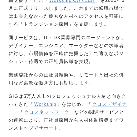
職支援サービス「
Workship CAREER
」を2025年5
月に正式リリースしました。これまでの転職市場で
は出会えなかった優秀な人材へのアクセスを可能に
する「トランジション採用」を支援します。
同サービスは、IT・DX業界専門のエージェントが、
デザイナー、エンジニア、マーケターなどの求職者
に対し、市場価値を正確に把握した上で適切なポジ
ション・待遇での正社員転職を実現。
業務委託からの正社員転換や、リモートと出社の併
用など柔軟な働き方にも対応します。
GIGは5万人以上のプロフェッショナル人材と向き合
ってきた「
Workship
」をはじめ、「
クロスデザイナ
ー
」「
クロスネットワーク
」などの関連サービスと
の連携により、正社員採用から人材体制構築までワ
ンストップでサポート。