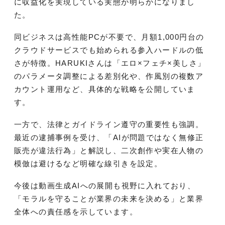
に収益化を実現している実態が明らかになりまし
た。
同ビジネスは高性能PCが不要で、月額1,000円台の
クラウドサービスでも始められる参入ハードルの低
さが特徴。HARUKIさんは「エロ×フェチ×美しさ」
のパラメータ調整による差別化や、作風別の複数ア
カウント運用など、具体的な戦略を公開していま
す。
一方で、法律とガイドライン遵守の重要性も強調。
最近の逮捕事例を受け、「AIが問題ではなく無修正
販売が違法行為」と解説し、二次創作や実在人物の
模倣は避けるなど明確な線引きを設定。
今後は動画生成AIへの展開も視野に入れており、
「モラルを守ることが業界の未来を決める」と業界
全体への責任感を示しています。