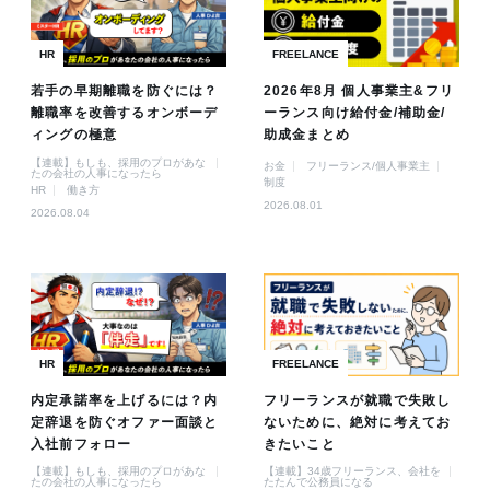
HR
FREELANCE
若手の早期離職を防ぐには？
2026年8月 個人事業主&フリ
離職率を改善するオンボーデ
ーランス向け給付金/補助金/
ィングの極意
助成金まとめ
【連載】もしも、採用のプロがあな
お金
フリーランス/個人事業主
たの会社の人事になったら
制度
HR
働き方
2026.08.01
2026.08.04
HR
FREELANCE
内定承諾率を上げるには？内
フリーランスが就職で失敗し
定辞退を防ぐオファー面談と
ないために、絶対に考えてお
入社前フォロー
きたいこと
【連載】もしも、採用のプロがあな
【連載】34歳フリーランス、会社を
たの会社の人事になったら
たたんで公務員になる