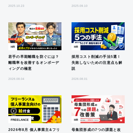
2025.10.23
2025.09.10
HR
HR
若手の早期離職を防ぐには？
採用コスト削減の手法5選！
離職率を改善するオンボーデ
失敗しないための注意点も解
ィングの極意
説
2026.08.04
2026.08.01
FREELANCE
HR
2026年8月 個人事業主&フリ
母集団形成の7つの課題と改