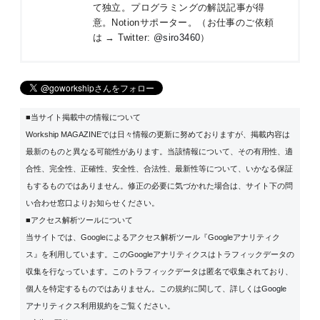
て独立。プログラミングの解説記事が得
意。Notionサポーター。（お仕事のご依頼
は → Twitter:
@siro3460
）
■当サイト掲載中の情報について
Workship MAGAZINEでは日々情報の更新に努めておりますが、掲載内容は
最新のものと異なる可能性があります。当該情報について、その有用性、適
合性、完全性、正確性、安全性、合法性、最新性等について、いかなる保証
もするものではありません。修正の必要に気づかれた場合は、サイト下の問
い合わせ窓口よりお知らせください。
■アクセス解析ツールについて
当サイトでは、Googleによるアクセス解析ツール『Googleアナリティク
ス』を利用しています。このGoogleアナリティクスはトラフィックデータの
収集を行なっています。このトラフィックデータは匿名で収集されており、
個人を特定するものではありません。この規約に関して、詳しくは
Google
アナリティクス利用規約
をご覧ください。