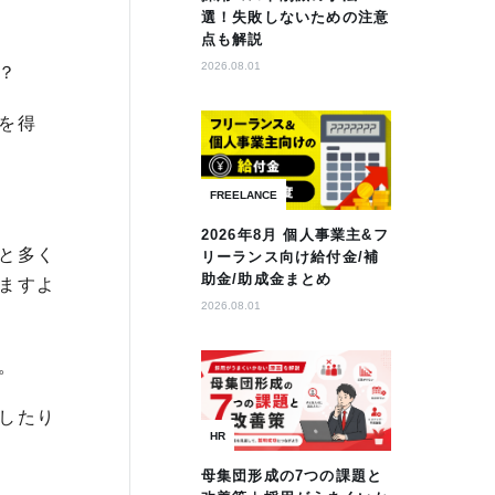
選！失敗しないための注意
点も解説
2026.08.01
？
を得
FREELANCE
2026年8月 個人事業主&フ
と多く
リーランス向け給付金/補
助金/助成金まとめ
ますよ
2026.08.01
。
したり
HR
母集団形成の7つの課題と