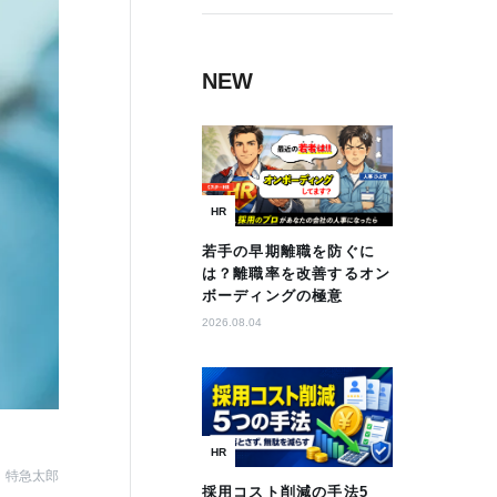
NEW
HR
若手の早期離職を防ぐに
は？離職率を改善するオン
ボーディングの極意
2026.08.04
HR
特急太郎
採用コスト削減の手法5