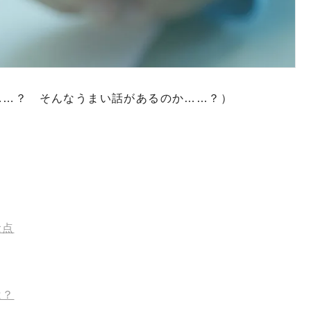
……？ そんなうまい話があるのか……？）
念点
は？