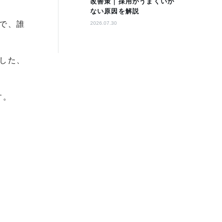
改善策｜採用がうまくいか
ない原因を解説
で、誰
2026.07.30
した、
す。