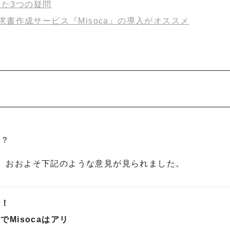
った3つの疑問
書作成サービス『Misoca』の導入がオススメ
う？
、おおよそ下記のような意見が見られました。
た！
Misocaはアリ