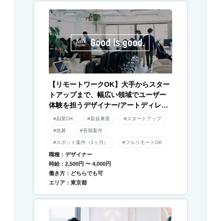
【リモートワークOK】大手からスター
トアップまで、幅広い領域でユーザー
体験を担うデザイナー/アートディレク
ター募集！
#副業OK
#新規事業
#スタートアップ
#急募
#長期案件
#スポット案件（1ヶ月）
#フルリモートOK
職種：デザイナー
時給：2,500円 〜 4,000円
働き方：どちらでも可
エリア：東京都