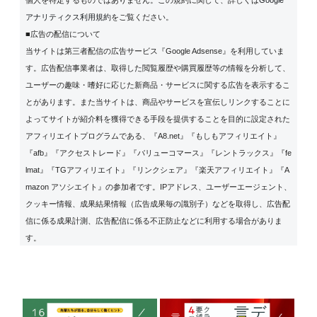
アナリティクス利用規約
をご覧ください。
■広告の配信について
当サイトは第三者配信の広告サービス『Google Adsense』を利用していま
す。広告配信事業者は、取得した閲覧履歴や購買履歴等の情報を分析して、
ユーザーの趣味・嗜好に応じた新商品・サービスに関する広告を表示するこ
とがあります。また当サイトは、商品やサービスを宣伝しリンクすることに
よってサイトが紹介料を獲得できる手段を提供することを目的に設定された
アフィリエイトプログラムである、『A8.net』『もしもアフィリエイト』
『afb』『アクセストレード』『バリューコマース』『レントラックス』『fe
lmat』『TGアフィリエイト』『リンクシェア』『楽天アフィリエイト』『A
mazon アソシエイト』の参加者です。IPアドレス、ユーザーエージェント、
クッキー情報、成果結果情報（広告成果毎の識別子）などを取得し、広告配
信に係る成果計測、広告配信に係る不正防止などに利用する場合がありま
す。