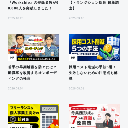
『Workship』の登録者数が6
【トランジション採用 最新調
0,000人を突破しました！
査】
2025.10.23
2025.09.10
HR
HR
若手の早期離職を防ぐには？
採用コスト削減の手法5選！
離職率を改善するオンボーデ
失敗しないための注意点も解
ィングの極意
説
2026.08.04
2026.08.01
FREELANCE
HR