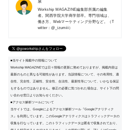
泉
Workship MAGAZINE編集部所属の編集
者。関西学院大学商学部卒。専門領域は、
働き方、Webマーケティング分野など。（T
witter：
@_izumiii
）
■当サイト掲載中の情報について
Workship MAGAZINEでは日々情報の更新に努めておりますが、掲載内容は
最新のものと異なる可能性があります。当該情報について、その有用性、適
合性、完全性、正確性、安全性、合法性、最新性等について、いかなる保証
もするものではありません。修正の必要に気づかれた場合は、サイト下の問
い合わせ窓口よりお知らせください。
■アクセス解析ツールについて
当サイトでは、Googleによるアクセス解析ツール『Googleアナリティク
ス』を利用しています。このGoogleアナリティクスはトラフィックデータの
収集を行なっています。このトラフィックデータは匿名で収集されており、
個人を特定するものではありません。この規約に関して、詳しくは
Google