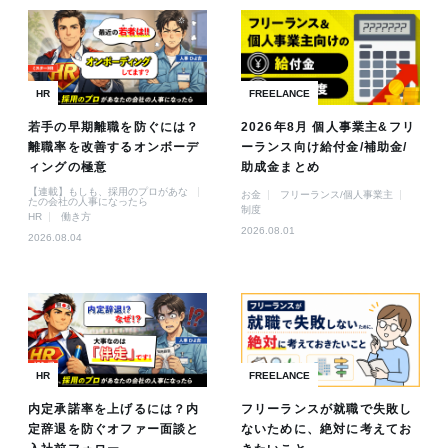
HR
FREELANCE
若手の早期離職を防ぐには？
2026年8月 個人事業主&フリ
離職率を改善するオンボーデ
ーランス向け給付金/補助金/
ィングの極意
助成金まとめ
【連載】もしも、採用のプロがあな
お金
フリーランス/個人事業主
たの会社の人事になったら
制度
HR
働き方
2026.08.01
2026.08.04
HR
FREELANCE
内定承諾率を上げるには？内
フリーランスが就職で失敗し
定辞退を防ぐオファー面談と
ないために、絶対に考えてお