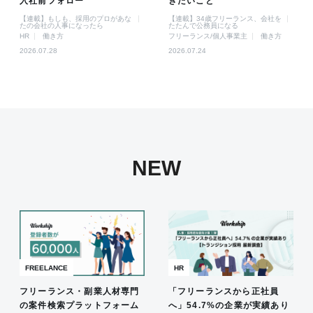
入社前フォロー
きたいこと
【連載】もしも、採用のプロがあな
【連載】34歳フリーランス、会社を
たの会社の人事になったら
たたんで公務員になる
HR
働き方
フリーランス/個人事業主
働き方
2026.07.28
2026.07.24
NEW
FREELANCE
HR
フリーランス・副業人材専門
「フリーランスから正社員
の案件検索プラットフォーム
へ」54.7%の企業が実績あり