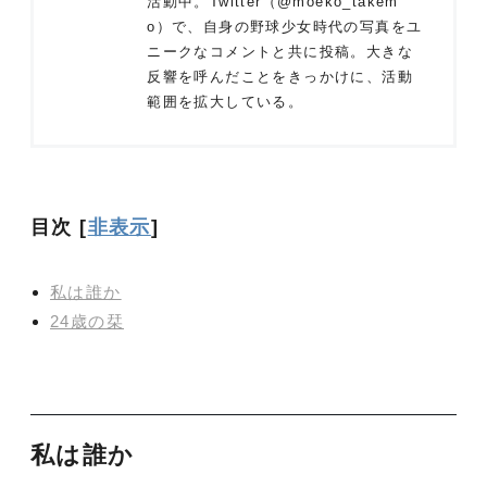
活動中。Twitter（@moeko_takem
o）で、自身の野球少女時代の写真をユ
ニークなコメントと共に投稿。大きな
反響を呼んだことをきっかけに、活動
範囲を拡大している。
目次
[
非表示
]
私は誰か
24歳の栞
私は誰か