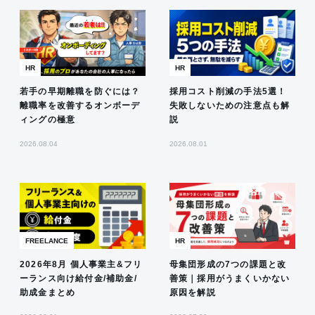
HR
HR
若手の早期離職を防ぐには？
採用コスト削減の手法5選！
離職率を改善するオンボーデ
失敗しないための注意点も解
ィングの極意
説
2026.08.04
2026.08.01
FREELANCE
HR
2026年8月 個人事業主&フリ
母集団形成の7つの課題と改
ーランス向け給付金/補助金/
善策｜採用がうまくいかない
助成金まとめ
原因を解説