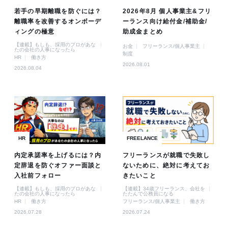
若手の早期離職を防ぐには？
2026年8月 個人事業主&フリ
離職率を改善するオンボーデ
ーランス向け給付金/補助金/
ィングの極意
助成金まとめ
【連載】もしも、採用のプロがあな
お金
フリーランス/個人事業主
たの会社の人事になったら
制度
HR
働き方
2026.08.01
2026.08.04
HR
FREELANCE
内定承諾率を上げるには？内
フリーランスが就職で失敗し
定辞退を防ぐオファー面談と
ないために、絶対に考えてお
入社前フォロー
きたいこと
【連載】もしも、採用のプロがあな
【連載】34歳フリーランス、会社を
たの会社の人事になったら
たたんで公務員になる
HR
働き方
フリーランス/個人事業主
働き方
2026.07.28
2026.07.24