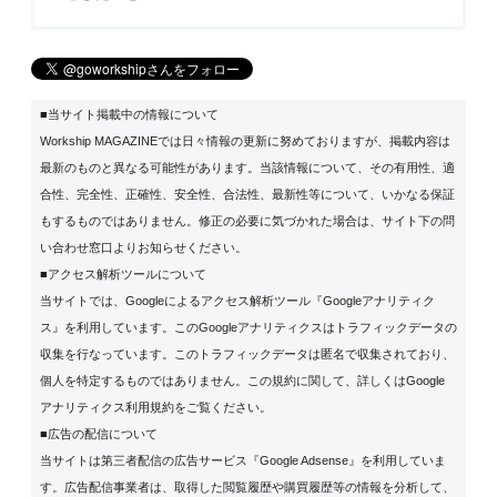
■当サイト掲載中の情報について
Workship MAGAZINEでは日々情報の更新に努めておりますが、掲載内容は
最新のものと異なる可能性があります。当該情報について、その有用性、適
合性、完全性、正確性、安全性、合法性、最新性等について、いかなる保証
もするものではありません。修正の必要に気づかれた場合は、サイト下の問
い合わせ窓口よりお知らせください。
■アクセス解析ツールについて
当サイトでは、Googleによるアクセス解析ツール『Googleアナリティク
ス』を利用しています。このGoogleアナリティクスはトラフィックデータの
収集を行なっています。このトラフィックデータは匿名で収集されており、
個人を特定するものではありません。この規約に関して、詳しくは
Google
アナリティクス利用規約
をご覧ください。
■広告の配信について
当サイトは第三者配信の広告サービス『Google Adsense』を利用していま
す。広告配信事業者は、取得した閲覧履歴や購買履歴等の情報を分析して、