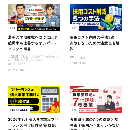
HR
HR
若手の早期離職を防ぐには？
採用コスト削減の手法5選！
離職率を改善するオンボーデ
失敗しないための注意点も解
ィングの極意
説
【連載】もしも、採用のプロがあな
HR
採用
たの会社の人事になったら
2026.08.01
HR
働き方
2026.08.04
FREELANCE
HR
2026年8月 個人事業主&フリ
母集団形成の7つの課題と改
ーランス向け給付金/補助金/
善策｜採用がうまくいかない