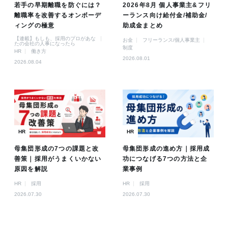
若手の早期離職を防ぐには？
2026年8月 個人事業主&フリ
離職率を改善するオンボーデ
ーランス向け給付金/補助金/
ィングの極意
助成金まとめ
【連載】もしも、採用のプロがあな
お金
フリーランス/個人事業主
たの会社の人事になったら
制度
HR
働き方
2026.08.01
2026.08.04
HR
HR
母集団形成の7つの課題と改
母集団形成の進め方｜採用成
善策｜採用がうまくいかない
功につなげる7つの方法と企
原因を解説
業事例
HR
採用
HR
採用
2026.07.30
2026.07.30