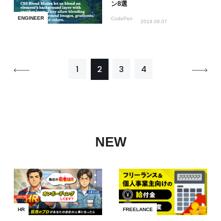
ン8選
ENGINEER
CodePen
2019.09.07
1
2
3
4
NEW
HR
FREELANCE