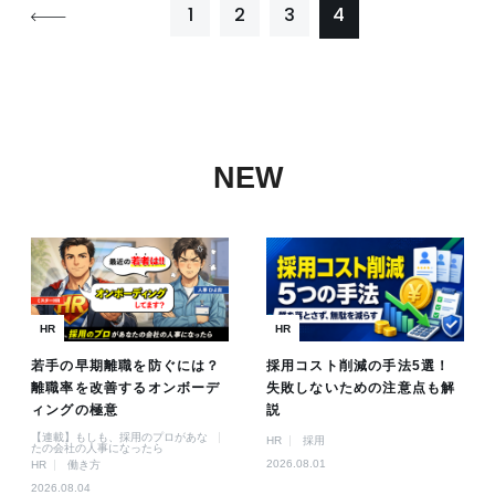
1
2
3
4
NEW
HR
HR
若手の早期離職を防ぐには？
採用コスト削減の手法5選！
離職率を改善するオンボーデ
失敗しないための注意点も解
ィングの極意
説
【連載】もしも、採用のプロがあな
HR
採用
たの会社の人事になったら
2026.08.01
HR
働き方
2026.08.04