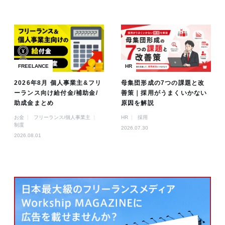
FREELANCE
HR
2026年8月 個人事業主&フリ
母集団形成の7つの課題と改
ーランス向け給付金/補助金/
善策｜採用がうまくいかない
助成金まとめ
原因を解説
お金
フリーランス/個人事業主
HR
採用
制度
2026.07.30
2026.08.01