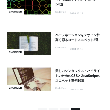
ン8選
ENGINEER
CodePen
2018.12.11
ページネーションをデザイン性
高く彩るコードスニペット8選
CodePen
2018.11.16
ENGINEER
美しいシンタックス・ハイライ
トのためのCSSとJavaScriptの
スニペット事例10選
ENGINEER
CodePen
2018.07.02