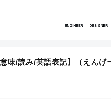
ENGINEER
DESIGNER
意味/読み/英語表記】（えんげ
）