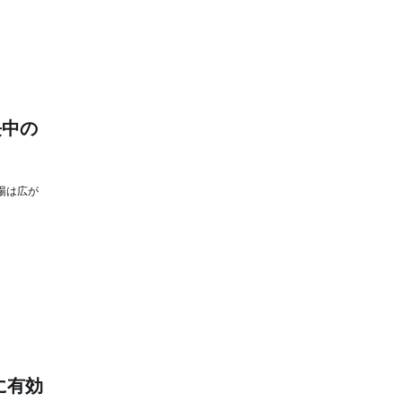
長中の
場は広が
に有効