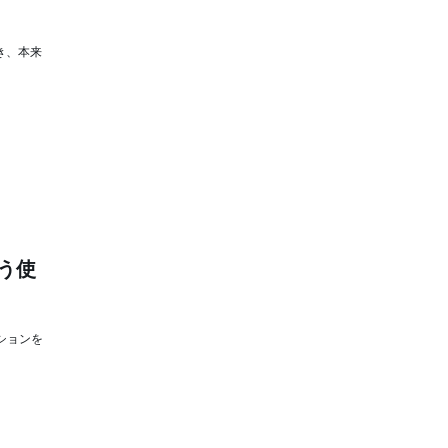
き、本来
う使
ションを