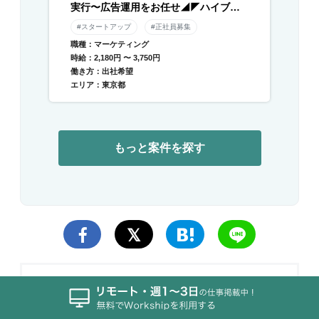
実行〜広告運用をお任せ◢◤ハイブリ
ッド勤務×残業月平均10時間以下◢◤伴
#スタートアップ
#正社員募集
走型のデジタル支援と自社メディアを
職種：マーケティング
運営／急成長中DXベンチャー
時給：2,180円 〜 3,750円
働き方：出社希望
エリア：東京都
もっと案件を探す
Smart Insights
We share high quality Actionable Marketin