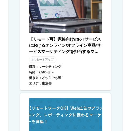
【リモート可】家族向けのIoTサービス
におけるオンライン/オフライン商品/サ
ービスマーケティングを担当するマー
ケターを募集
#スタートアップ
職種：マーケティング
時給：2,500円 〜
働き方：どちらでも可
エリア：東京都