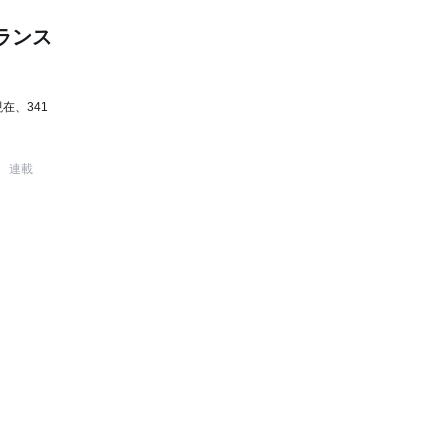
ランス
在、341
連載