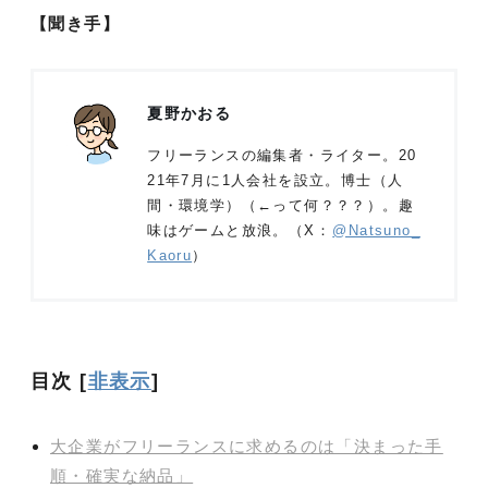
【聞き手】
夏野かおる
フリーランスの編集者・ライター。20
21年7月に1人会社を設立。博士（人
間・環境学）（←って何？？？）。趣
味はゲームと放浪。（X：
@Natsuno_
Kaoru
）
目次
[
非表示
]
大企業がフリーランスに求めるのは「決まった手
順・確実な納品」