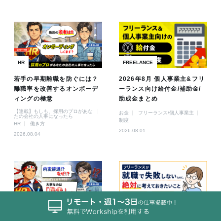
HR
FREELANCE
若手の早期離職を防ぐには？
2026年8月 個人事業主&フリ
離職率を改善するオンボーデ
ーランス向け給付金/補助金/
ィングの極意
助成金まとめ
【連載】もしも、採用のプロがあな
お金
フリーランス/個人事業主
たの会社の人事になったら
制度
HR
働き方
2026.08.01
2026.08.04
HR
FREELANCE
内定承諾率を上げるには？内
フリーランスが就職で失敗し