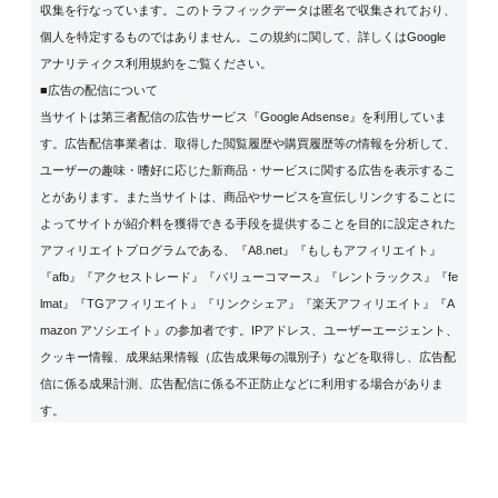
収集を行なっています。このトラフィックデータは匿名で収集されており、
個人を特定するものではありません。この規約に関して、詳しくは
Google
アナリティクス利用規約
をご覧ください。
■広告の配信について
当サイトは第三者配信の広告サービス『Google Adsense』を利用していま
す。広告配信事業者は、取得した閲覧履歴や購買履歴等の情報を分析して、
ユーザーの趣味・嗜好に応じた新商品・サービスに関する広告を表示するこ
とがあります。また当サイトは、商品やサービスを宣伝しリンクすることに
よってサイトが紹介料を獲得できる手段を提供することを目的に設定された
アフィリエイトプログラムである、『A8.net』『もしもアフィリエイト』
『afb』『アクセストレード』『バリューコマース』『レントラックス』『fe
lmat』『TGアフィリエイト』『リンクシェア』『楽天アフィリエイト』『A
mazon アソシエイト』の参加者です。IPアドレス、ユーザーエージェント、
クッキー情報、成果結果情報（広告成果毎の識別子）などを取得し、広告配
信に係る成果計測、広告配信に係る不正防止などに利用する場合がありま
す。