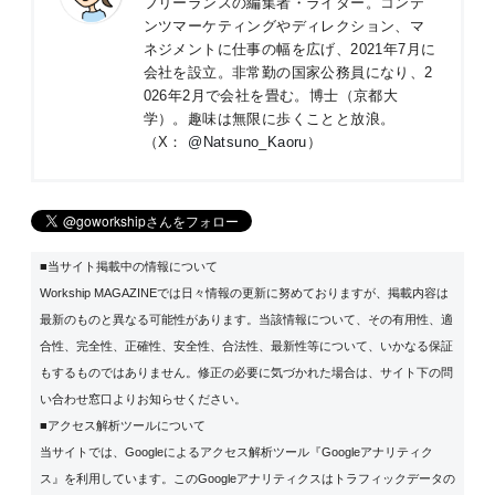
フリーランスの編集者・ライター。コンテ
ンツマーケティングやディレクション、マ
ネジメントに仕事の幅を広げ、2021年7月に
会社を設立。非常勤の国家公務員になり、2
026年2月で会社を畳む。博士（京都大
学）。趣味は無限に歩くことと放浪。
（X：
@Natsuno_Kaoru
）
■当サイト掲載中の情報について
Workship MAGAZINEでは日々情報の更新に努めておりますが、掲載内容は
最新のものと異なる可能性があります。当該情報について、その有用性、適
合性、完全性、正確性、安全性、合法性、最新性等について、いかなる保証
もするものではありません。修正の必要に気づかれた場合は、サイト下の問
い合わせ窓口よりお知らせください。
■アクセス解析ツールについて
当サイトでは、Googleによるアクセス解析ツール『Googleアナリティク
ス』を利用しています。このGoogleアナリティクスはトラフィックデータの