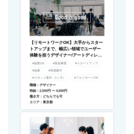
【リモートワークOK】大手からスター
トアップまで、幅広い領域でユーザー
体験を担うデザイナー/アートディレク
ター募集！
#副業OK
#新規事業
#スタートアップ
#急募
#長期案件
#スポット案件（1ヶ月）
#フルリモートOK
職種：デザイナー
時給：2,500円 〜 4,000円
働き方：どちらでも可
エリア：東京都