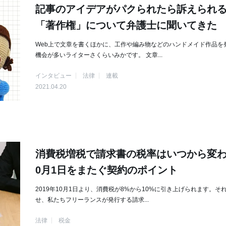
記事のアイデアがパクられたら訴えられ
「著作権」について弁護士に聞いてきた
Web上で文章を書くほかに、工作や編み物などのハンドメイド作品を
機会が多いライターさくらいみかです。 文章...
インタビュー
法律
連載
2021.04.20
消費税増税で請求書の税率はいつから変わ
0月1日をまたぐ契約のポイント
2019年10月1日より、消費税が8%から10%に引き上げられます。そ
せ、私たちフリーランスが発行する請求...
法律
税金