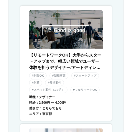
【リモートワークOK】大手からスター
トアップまで、幅広い領域でユーザー
体験を担うデザイナー/アートディレク
ター募集！
#副業OK
#新規事業
#スタートアップ
#急募
#長期案件
#スポット案件（1ヶ月）
#フルリモートOK
職種：デザイナー
時給：2,500円 〜 4,000円
働き方：どちらでも可
エリア：東京都