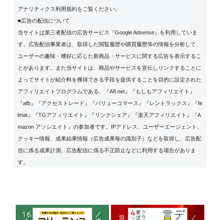
アナリティクス利用規約
をご覧ください。
■広告の配信について
当サイトは第三者配信の広告サービス『Google Adsense』を利用していま
す。広告配信事業者は、取得した閲覧履歴や購買履歴等の情報を分析して、
ユーザーの趣味・嗜好に応じた新商品・サービスに関する広告を表示するこ
とがあります。また当サイトは、商品やサービスを宣伝しリンクすることに
よってサイトが紹介料を獲得できる手段を提供することを目的に設定された
アフィリエイトプログラムである、『A8.net』『もしもアフィリエイト』
『afb』『アクセストレード』『バリューコマース』『レントラックス』『fe
lmat』『TGアフィリエイト』『リンクシェア』『楽天アフィリエイト』『A
mazon アソシエイト』の参加者です。IPアドレス、ユーザーエージェント、
クッキー情報、成果結果情報（広告成果毎の識別子）などを取得し、広告配
信に係る成果計測、広告配信に係る不正防止などに利用する場合がありま
す。