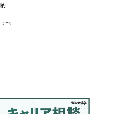
劇的
 かつて