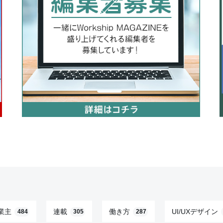
業主
連載
働き方
UI/UXデザイン
484
305
287