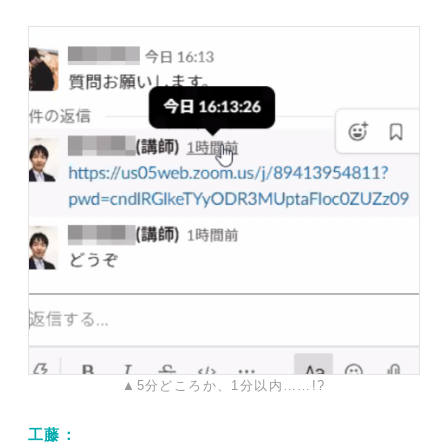
▲5分どころか、1分以内……!?
工藤：