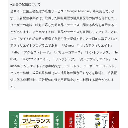
■広告の配信について
当サイトは第三者配信の広告サービス『Google Adsense』を利用していま
す。広告配信事業者は、取得した閲覧履歴や購買履歴等の情報を分析して、
ユーザーの趣味・嗜好に応じた新商品・サービスに関する広告を表示するこ
とがあります。また当サイトは、商品やサービスを宣伝しリンクすることに
よってサイトが紹介料を獲得できる手段を提供することを目的に設定された
アフィリエイトプログラムである、『A8.net』『もしもアフィリエイト』
『afb』『アクセストレード』『バリューコマース』『レントラックス』『fe
lmat』『TGアフィリエイト』『リンクシェア』『楽天アフィリエイト』『A
mazon アソシエイト』の参加者です。IPアドレス、ユーザーエージェント、
クッキー情報、成果結果情報（広告成果毎の識別子）などを取得し、広告配
信に係る成果計測、広告配信に係る不正防止などに利用する場合がありま
す。