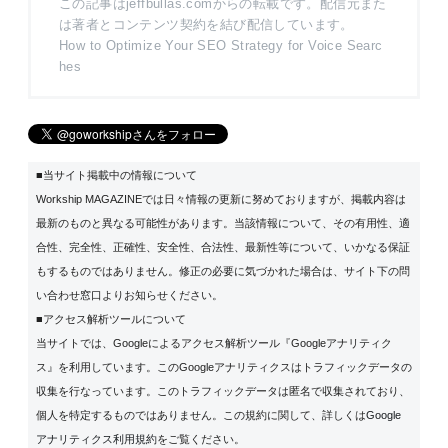
この記事はjeffbullas.comからの転載です。配信元また
は著者とコンテンツ契約を結び配信しています。
How to Optimize Your SEO Strategy for Voice Searc
hes
■当サイト掲載中の情報について
Workship MAGAZINEでは日々情報の更新に努めておりますが、掲載内容は
最新のものと異なる可能性があります。当該情報について、その有用性、適
合性、完全性、正確性、安全性、合法性、最新性等について、いかなる保証
もするものではありません。修正の必要に気づかれた場合は、サイト下の問
い合わせ窓口よりお知らせください。
■アクセス解析ツールについて
当サイトでは、Googleによるアクセス解析ツール『Googleアナリティク
ス』を利用しています。このGoogleアナリティクスはトラフィックデータの
収集を行なっています。このトラフィックデータは匿名で収集されており、
個人を特定するものではありません。この規約に関して、詳しくは
Google
アナリティクス利用規約
をご覧ください。