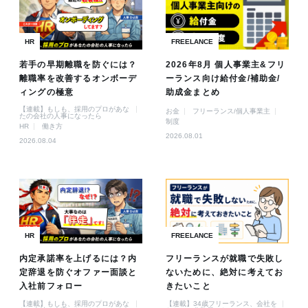
HR
FREELANCE
若手の早期離職を防ぐには？
2026年8月 個人事業主&フリ
離職率を改善するオンボーデ
ーランス向け給付金/補助金/
ィングの極意
助成金まとめ
【連載】もしも、採用のプロがあな
お金
フリーランス/個人事業主
たの会社の人事になったら
制度
HR
働き方
2026.08.01
2026.08.04
HR
FREELANCE
内定承諾率を上げるには？内
フリーランスが就職で失敗し
定辞退を防ぐオファー面談と
ないために、絶対に考えてお
入社前フォロー
きたいこと
【連載】もしも、採用のプロがあな
【連載】34歳フリーランス、会社を