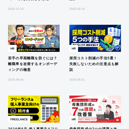
2025.10.23
2025.09.10
HR
HR
若手の早期離職を防ぐには？
採用コスト削減の手法5選！
離職率を改善するオンボーデ
失敗しないための注意点も解
ィングの極意
説
2026.08.04
2026.08.01
FREELANCE
HR
2026年8月 個人事業主&フリ
母集団形成の7つの課題と改