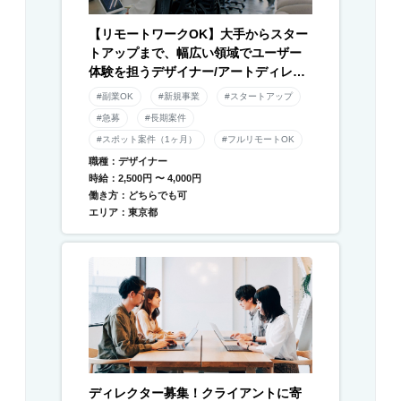
【リモートワークOK】大手からスター
トアップまで、幅広い領域でユーザー
体験を担うデザイナー/アートディレク
ター募集！
#副業OK
#新規事業
#スタートアップ
#急募
#長期案件
#スポット案件（1ヶ月）
#フルリモートOK
職種：デザイナー
時給：2,500円 〜 4,000円
働き方：どちらでも可
エリア：東京都
ディレクター募集！クライアントに寄