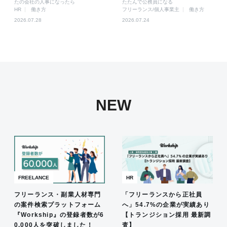
たの会社の人事になったら
たたんで公務員になる
HR
働き方
フリーランス/個人事業主
働き方
2026.07.28
2026.07.24
NEW
FREELANCE
HR
フリーランス・副業人材専門
「フリーランスから正社員
の案件検索プラットフォーム
へ」54.7%の企業が実績あり
『Workship』の登録者数が6
【トランジション採用 最新調
0,000人を突破しました！
査】