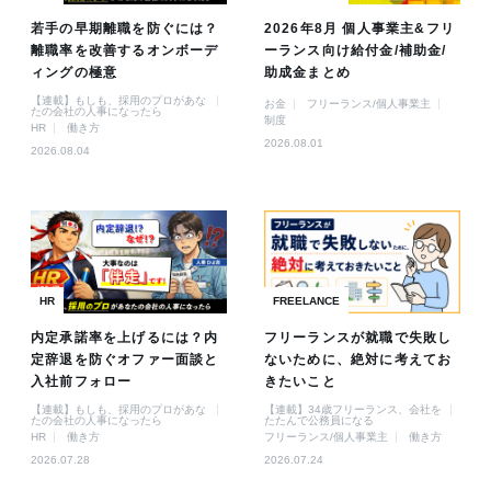
若手の早期離職を防ぐには？
2026年8月 個人事業主&フリ
離職率を改善するオンボーデ
ーランス向け給付金/補助金/
ィングの極意
助成金まとめ
【連載】もしも、採用のプロがあな
お金
フリーランス/個人事業主
たの会社の人事になったら
制度
HR
働き方
2026.08.01
2026.08.04
HR
FREELANCE
内定承諾率を上げるには？内
フリーランスが就職で失敗し
定辞退を防ぐオファー面談と
ないために、絶対に考えてお
入社前フォロー
きたいこと
【連載】もしも、採用のプロがあな
【連載】34歳フリーランス、会社を
たの会社の人事になったら
たたんで公務員になる
HR
働き方
フリーランス/個人事業主
働き方
2026.07.28
2026.07.24