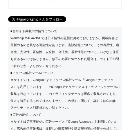
■当サイト掲載中の情報について
Workship MAGAZINEでは日々情報の更新に努めておりますが、掲載内容は
最新のものと異なる可能性があります。当該情報について、その有用性、適
合性、完全性、正確性、安全性、合法性、最新性等について、いかなる保証
もするものではありません。修正の必要に気づかれた場合は、サイト下の問
い合わせ窓口よりお知らせください。
■アクセス解析ツールについて
当サイトでは、Googleによるアクセス解析ツール『Googleアナリティク
ス』を利用しています。このGoogleアナリティクスはトラフィックデータの
収集を行なっています。このトラフィックデータは匿名で収集されており、
個人を特定するものではありません。この規約に関して、詳しくは
Google
アナリティクス利用規約
をご覧ください。
■広告の配信について
当サイトは第三者配信の広告サービス『Google Adsense』を利用していま
す。広告配信事業者は、取得した閲覧履歴や購買履歴等の情報を分析して、