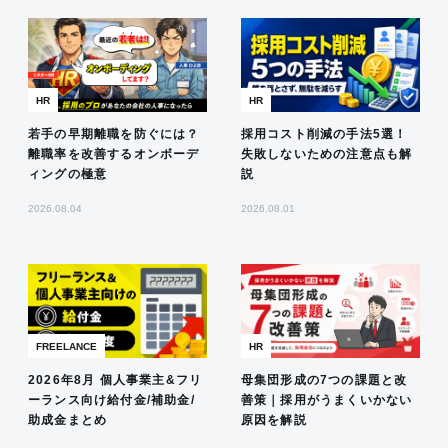
HR
HR
若手の早期離職を防ぐには？
採用コスト削減の手法5選！
離職率を改善するオンボーデ
失敗しないための注意点も解
ィングの極意
説
2026.08.04
2026.08.01
FREELANCE
HR
2026年8月 個人事業主&フリ
母集団形成の7つの課題と改
ーランス向け給付金/補助金/
善策｜採用がうまくいかない
助成金まとめ
原因を解説