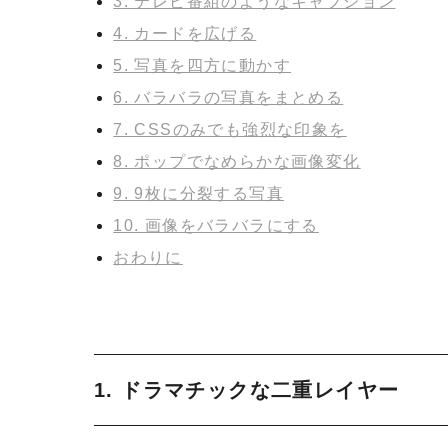
3. テレビ番組のようなキャプション
4. カードを広げる
5. 写真を四方に動かす
6. バラバラの写真をまとめる
7. CSSのみでも強烈な印象を
8. ポップでなめらかな画像変化
9. 9枚に分裂する写真
10. 画像をバラバラにする
おわりに
1. ドラマチックな二重レイヤー