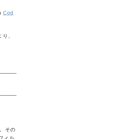
n
Cod
より、
。その
フィル