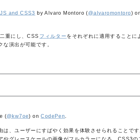
g JS and CSS3
by Alvaro Montoro (
@alvaromontoro
) o
て二重にし、CSS
フィルター
をそれぞれに適用することに
クな演出が可能です。
e (
@kw7oe
) on
CodePen
.
由は、ユーザーにすばやく効果を体験させられることです
アやグレースケールの画像がフルカラーになる、CSS3の