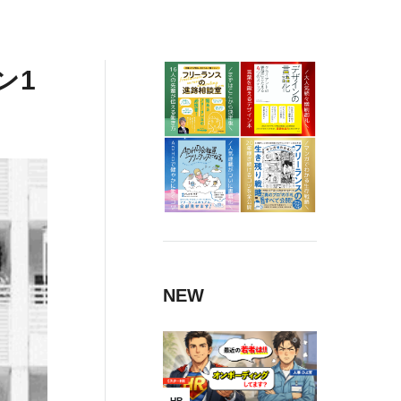
ン1
NEW
HR