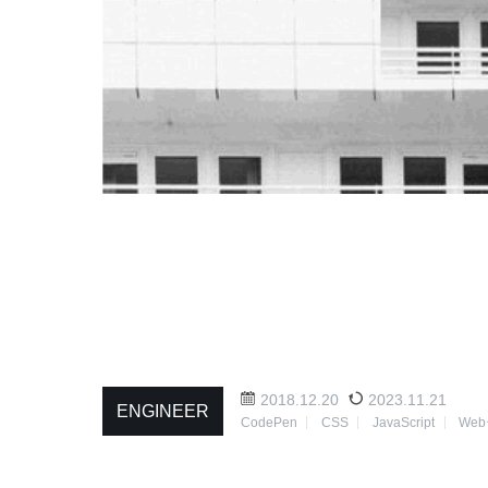
2018.12.20
2023.11.21
ENGINEER
CodePen
CSS
JavaScript
We