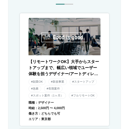
【リモートワークOK】大手からスター
トアップまで、幅広い領域でユーザー
体験を担うデザイナー/アートディレク
ター募集！
#副業OK
#新規事業
#スタートアップ
#急募
#長期案件
#スポット案件（1ヶ月）
#フルリモートOK
職種：デザイナー
時給：2,500円 〜 4,000円
働き方：どちらでも可
エリア：東京都