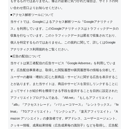
もするものではありません。修正の必要に気づかれた場合は、サイト下の問
い合わせ窓口よりお知らせください。
■アクセス解析ツールについて
当サイトでは、Googleによるアクセス解析ツール『Googleアナリティク
ス』を利用しています。このGoogleアナリティクスはトラフィックデータの
収集を行なっています。このトラフィックデータは匿名で収集されており、
個人を特定するものではありません。この規約に関して、詳しくは
Google
アナリティクス利用規約
をご覧ください。
■広告の配信について
当サイトは第三者配信の広告サービス『Google Adsense』を利用していま
す。広告配信事業者は、取得した閲覧履歴や購買履歴等の情報を分析して、
ユーザーの趣味・嗜好に応じた新商品・サービスに関する広告を表示するこ
とがあります。また当サイトは、商品やサービスを宣伝しリンクすることに
よってサイトが紹介料を獲得できる手段を提供することを目的に設定された
アフィリエイトプログラムである、『A8.net』『もしもアフィリエイト』
『afb』『アクセストレード』『バリューコマース』『レントラックス』『fe
lmat』『TGアフィリエイト』『リンクシェア』『楽天アフィリエイト』『A
mazon アソシエイト』の参加者です。IPアドレス、ユーザーエージェント、
クッキー情報、成果結果情報（広告成果毎の識別子）などを取得し、広告配