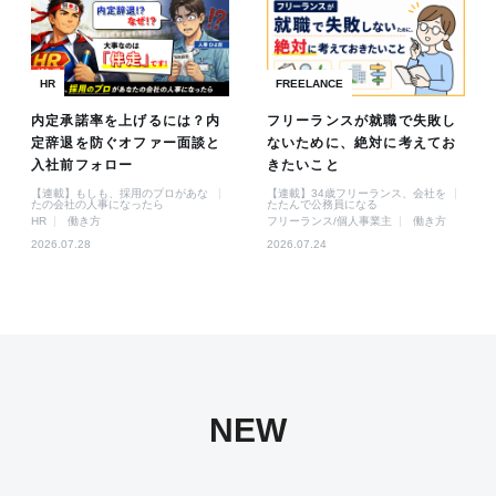
HR
FREELANCE
内定承諾率を上げるには？内
フリーランスが就職で失敗し
定辞退を防ぐオファー面談と
ないために、絶対に考えてお
入社前フォロー
きたいこと
【連載】もしも、採用のプロがあな
【連載】34歳フリーランス、会社を
たの会社の人事になったら
たたんで公務員になる
HR
働き方
フリーランス/個人事業主
働き方
2026.07.28
2026.07.24
NEW