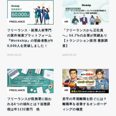
FREELANCE
HR
フリーランス・副業人材専門
「フリーランスから正社員
の案件検索プラットフォーム
へ」54.7%の企業が実績あり
『Workship』の登録者数が6
【トランジション採用 最新調
0,000人を突破しました！
査】
2025.10.23
2025.09.10
FREELANCE
HR
フリーランスが税務署に狙わ
若手の早期離職を防ぐには？
れる6つの傾向とは？追徴課
離職率を改善するオンボーデ
税は年1132億円 他
ィングの極意