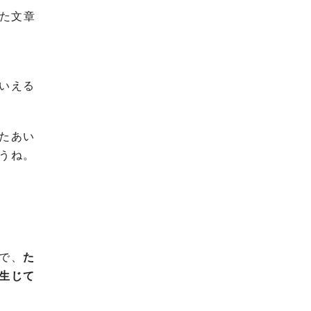
た文章
いえる
たあい
うね。
で、
た
生じて