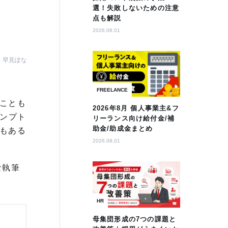
選！失敗しないための注意
点も解説
2026.08.01
早見ぽな
FREELANCE
ことも
2026年8月 個人事業主&フ
ロンプト
リーランス向け給付金/補
助金/助成金まとめ
もある
2026.08.01
な執筆
HR
母集団形成の7つの課題と