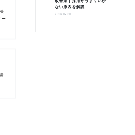
改善策｜採用がうまくいか
ない原因を解説
法
2026.07.30
マー
論