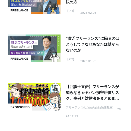
決め方
FREELANCE
【PR】
2025.02.05
“貧乏フリーランス”に陥るのは
どうして？なぜあなたは儲から
ないのか
FREELANCE
【PR】
2025.01.22
【弁護士直伝】フリーランスが
知らなきゃヤバい損害賠償リス
ク。事例と対処法をまとめまし
た
SPONSORED
フリーランスのための白熱法律教室
20
24.12.23