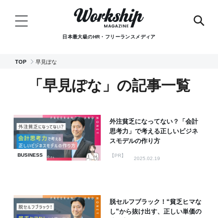
日本最大級のHR・フリーランスメディア
TOP
早見ぽな
「早見ぽな」の記事一覧
外注貧乏になってない？「会計
思考力」で考える正しいビジネ
スモデルの作り方
BUSINESS
【PR】
2025.02.19
脱セルフブラック！“貧乏ヒマな
し”から抜け出す、正しい単価の