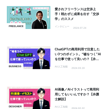
愛されフリーランスは交渉上
手！戦わずに成果を出す「交渉
学」のススメ
FREELANCE
インタビュー
2024.07.24
ChatGPTの商用利用で注意した
い3つのポイント。“嘘をつく”AI
を仕事で使って良いの？【弁護
士解説】
BUSINESS
AI/人工知能
2024.03.19
AI画像／AIイラストって商用利
用してもいいんですか？【弁護
士解説】
DESIGNER
AI/人工知能
2024.02.22