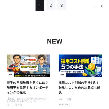
1
2
3
NEW
HR
HR
若手の早期離職を防ぐには？
採用コスト削減の手法5選！
離職率を改善するオンボーデ
失敗しないための注意点も解
ィングの極意
説
【連載】もしも、採用のプロがあな
HR
採用
たの会社の人事になったら
2026.08.01
HR
働き方