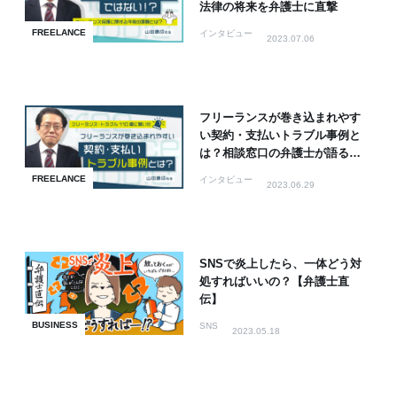
法律の将来を弁護士に直撃
FREELANCE
インタビュー
2023.07.06
フリーランスが巻き込まれやす
い契約・支払いトラブル事例と
は？相談窓口の弁護士が語るト
ラブルの実態
FREELANCE
インタビュー
2023.06.29
SNSで炎上したら、一体どう対
処すればいいの？【弁護士直
伝】
BUSINESS
SNS
2023.05.18