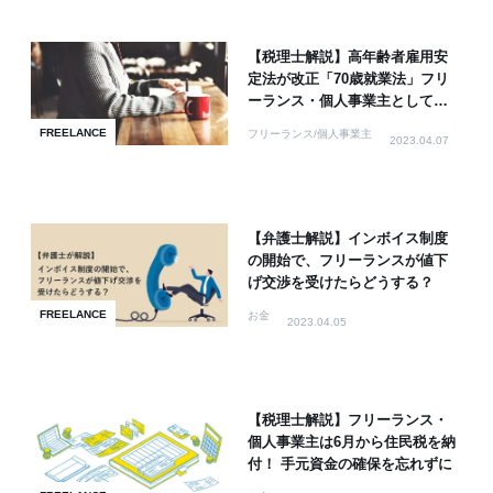
【税理士解説】高年齢者雇用安
定法が改正「70歳就業法」フリ
ーランス・個人事業主として働
く選択肢も
FREELANCE
フリーランス/個人事業主
2023.04.07
【弁護士解説】インボイス制度
の開始で、フリーランスが値下
げ交渉を受けたらどうする？
FREELANCE
お金
2023.04.05
【税理士解説】フリーランス・
個人事業主は6月から住民税を納
付！ 手元資金の確保を忘れずに