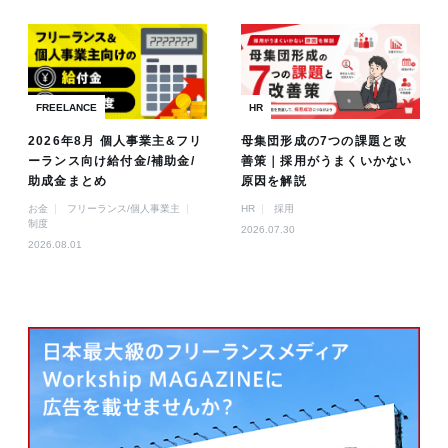
FREELANCE
HR
2026年8月 個人事業主&フリ
母集団形成の7つの課題と改
ーランス向け給付金/補助金/
善策｜採用がうまくいかない
助成金まとめ
原因を解説
お金
フリーランス/個人事業主
HR
採用
制度
2026.07.30
2026.08.01