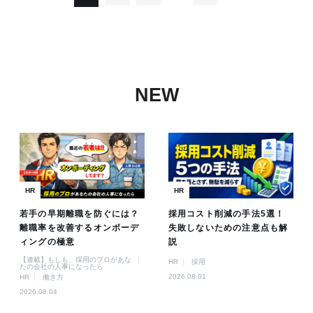
NEW
HR
HR
若手の早期離職を防ぐには？
採用コスト削減の手法5選！
離職率を改善するオンボーデ
失敗しないための注意点も解
ィングの極意
説
【連載】もしも、採用のプロがあな
HR
採用
たの会社の人事になったら
2026.08.01
HR
働き方
2026.08.04