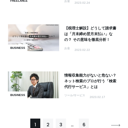
FREELANCE
お金
2023.02.24
【税理士解説】どうして請求書
は「月末締め翌月末払い」な
の？ その意味を徹底分析！
BUSINESS
お金
2023.02.22
情報収集能力がないと危ない？
ネット検索のプロが行う「検索
代行サービス」とは
BUSINESS
ツール/サービス
2023.02.17
1
2
3
…
6