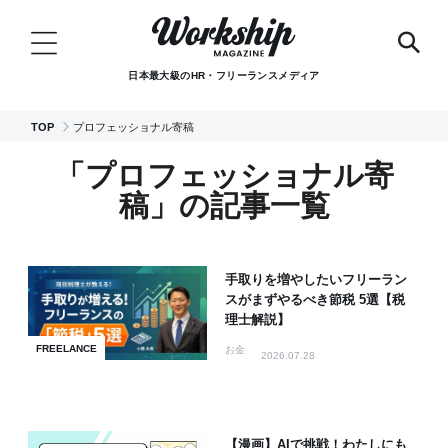
日本最大級のHR・フリーランスメディア
TOP
プロフェッショナル寄稿
「プロフェッショナル寄
稿」の記事一覧
手取りを増やしたいフリーラン
スがまずやるべき節税 5選【税
理士解説】
FREELANCE
お金
2026.07.28
【漫画】AIで挑戦！わたしにも