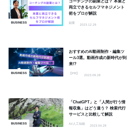
コーチングの副業とは？ 本業と
両立できるセルフマネジメント
術をプロが解説
BUSINESS
副業
2023.12.28
おすすめのAI動画制作・編集ツ
ール3選。動画作成の新時代が到
来!?
BUSINESS
【PR】
2023.09.28
「ChatGPT」と「人間が行う情
報収集」はどう違う？ 検索代行
サービスと比較して解説
BUSINESS
AI/人工知能
2023.04.28