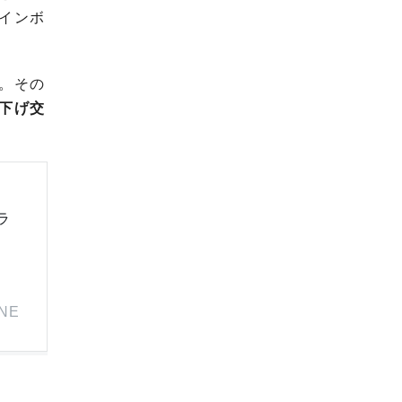
インボ
。その
下げ交
ラ
INE