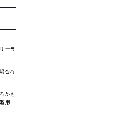
リーラ
場合な
るかも
濫用