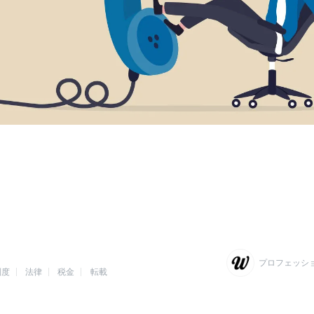
プロフェッシ
制度
法律
税金
転載