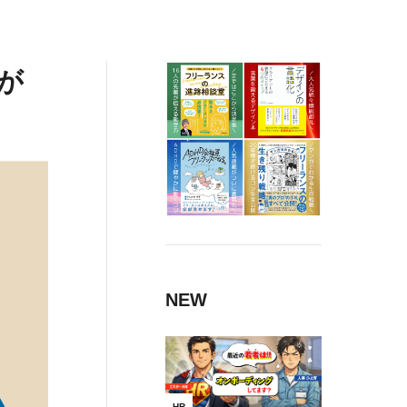
が
NEW
HR