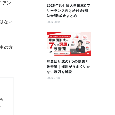
イアン
2026年8月 個人事業主&フ
リーランス向け給付金/補
助金/助成金まとめ
はない
2026.08.01
中の方
HR
母集団形成の7つの課題と
改善策｜採用がうまくいか
ない原因を解説
2026.07.30
所
。