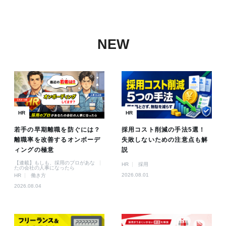
NEW
HR
HR
若手の早期離職を防ぐには？
採用コスト削減の手法5選！
離職率を改善するオンボーデ
失敗しないための注意点も解
ィングの極意
説
【連載】もしも、採用のプロがあな
HR
採用
たの会社の人事になったら
2026.08.01
HR
働き方
2026.08.04