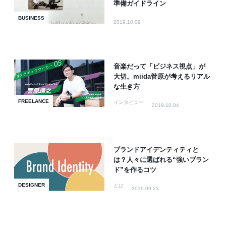
準備ガイドライン
BUSINESS
2019.10.09
音楽だって「ビジネス視点」が
大切。miida菅原が考えるリアル
な生き方
FREELANCE
インタビュー
2019.10.04
ブランドアイデンティティと
は？人々に選ばれる“強いブラン
ド”を作るコツ
DESIGNER
とは
2019.09.23