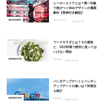
ヒーローエリアとは？第一印象
で差がつくWebデザインの最新
動向【実例付き解説】
DESIGNER
Webデザイン
2019.07.31
ワードサラダとは？その意味
と、SEO対策で絶対に使っては
いけない理由
MARKETER
Google
2019.05.30
パンダアップデートとペンギン
アップデートの違いは？対策法
も紹介
MARKETER
Google
2019.05.21