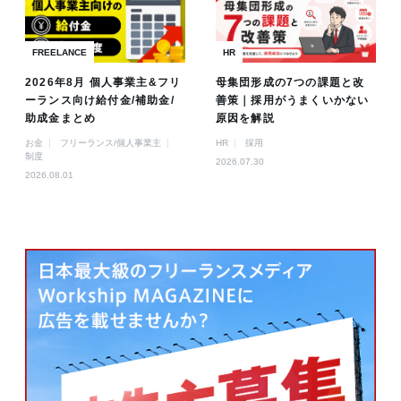
FREELANCE
HR
2026年8月 個人事業主&フリ
母集団形成の7つの課題と改
ーランス向け給付金/補助金/
善策｜採用がうまくいかない
助成金まとめ
原因を解説
お金
フリーランス/個人事業主
HR
採用
制度
2026.07.30
2026.08.01