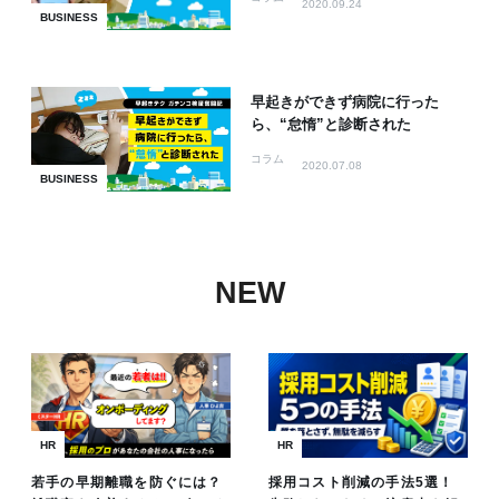
2020.09.24
BUSINESS
早起きができず病院に行った
ら、“怠惰”と診断された
コラム
2020.07.08
BUSINESS
NEW
HR
HR
若手の早期離職を防ぐには？
採用コスト削減の手法5選！