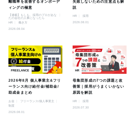
離職率を改善するオンボーデ
失敗しないための注意点も解
ィングの極意
説
【連載】もしも、採用のプロがあな
HR
採用
たの会社の人事になったら
2026.08.01
HR
働き方
2026.08.04
FREELANCE
HR
2026年8月 個人事業主&フリ
母集団形成の7つの課題と改
ーランス向け給付金/補助金/
善策｜採用がうまくいかない
助成金まとめ
原因を解説
お金
フリーランス/個人事業主
HR
採用
制度
2026.07.30
2026.08.01