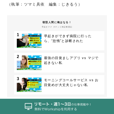
（執筆：ツマミ具依 編集：じきるう）
朝型人間に俺はなる！
早起きテク ガチンコ検証奮闘記
1
早起きができず病院に行った
ら、“怠惰”と診断された
2
最強の目覚ましアプリ vs マジで
起きない私
3
モーニングコールサービス vs お
目覚めが大丈夫じゃない私