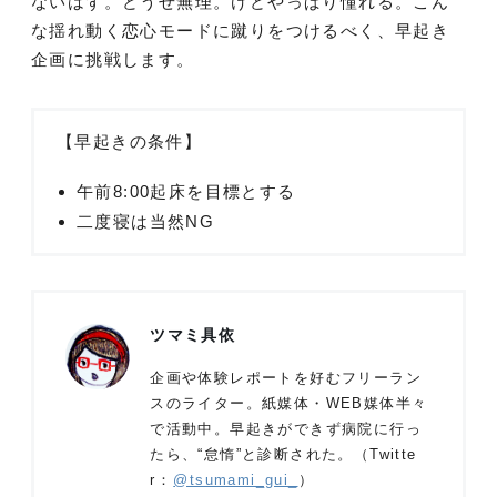
ないはず。どうせ無理。けどやっぱり憧れる。こん
な揺れ動く恋心モードに蹴りをつけるべく、早起き
企画に挑戦します。
【早起きの条件】
午前8:00起床を目標とする
二度寝は当然NG
ツマミ具依
企画や体験レポートを好むフリーラン
スのライター。紙媒体・WEB媒体半々
で活動中。早起きができず病院に行っ
たら、“怠惰”と診断された。（Twitte
r：
@tsumami_gui_
）