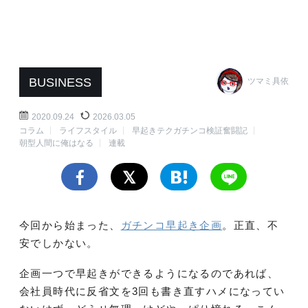
BUSINESS
ツマミ具依
2020.09.24
2026.03.05
コラム
ライフスタイル
早起きテクガチンコ検証奮闘記
朝型人間に俺はなる
連載
今回から始まった、
ガチンコ早起き企画
。正直、不
安でしかない。
企画一つで早起きができるようになるのであれば、
会社員時代に反省文を3回も書き直すハメになってい