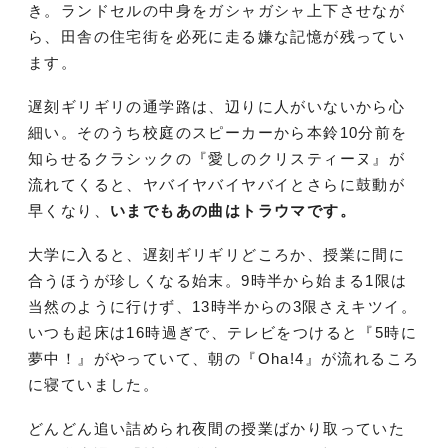
き。ランドセルの中身をガシャガシャ上下させなが
ら、田舎の住宅街を必死に走る嫌な記憶が残ってい
ます。
遅刻ギリギリの通学路は、辺りに人がいないから心
細い。そのうち校庭のスピーカーから本鈴10分前を
知らせるクラシックの『愛しのクリスティーヌ』が
流れてくると、ヤバイヤバイヤバイとさらに鼓動が
早くなり、
いまでもあの曲はトラウマです。
大学に入ると、遅刻ギリギリどころか、授業に間に
合うほうが珍しくなる始末。9時半から始まる1限は
当然のように行けず、13時半からの3限さえキツイ。
いつも起床は16時過ぎで、テレビをつけると『5時に
夢中！』がやっていて、朝の『Oha!4』が流れるころ
に寝ていました。
どんどん追い詰められ夜間の授業ばかり取っていた