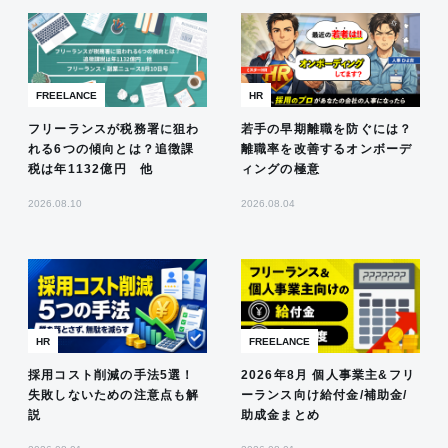
FREELANCE
HR
フリーランスが税務署に狙わ
若手の早期離職を防ぐには？
れる6つの傾向とは？追徴課
離職率を改善するオンボーデ
税は年1132億円 他
ィングの極意
2026.08.10
2026.08.04
HR
FREELANCE
採用コスト削減の手法5選！
2026年8月 個人事業主&フリ
失敗しないための注意点も解
ーランス向け給付金/補助金/
説
助成金まとめ