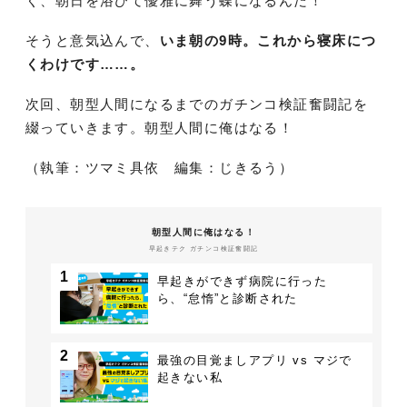
く、朝日を浴びて優雅に舞う蝶になるんだ！
そうと意気込んで、
いま朝の9時。これから寝床につ
くわけです……。
次回、朝型人間になるまでのガチンコ検証奮闘記を
綴っていきます。朝型人間に俺はなる！
（執筆：ツマミ具依 編集：じきるう）
朝型人間に俺はなる！
早起きテク ガチンコ検証奮闘記
1
早起きができず病院に行った
ら、“怠惰”と診断された
2
最強の目覚ましアプリ vs マジで
起きない私