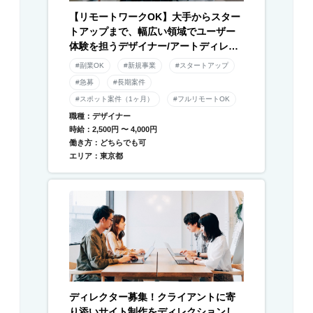
【リモートワークOK】大手からスター
トアップまで、幅広い領域でユーザー
体験を担うデザイナー/アートディレク
ター募集！
#副業OK
#新規事業
#スタートアップ
#急募
#長期案件
#スポット案件（1ヶ月）
#フルリモートOK
職種：デザイナー
時給：2,500円 〜 4,000円
働き方：どちらでも可
エリア：東京都
ディレクター募集！クライアントに寄
り添いサイト制作をディレクションし