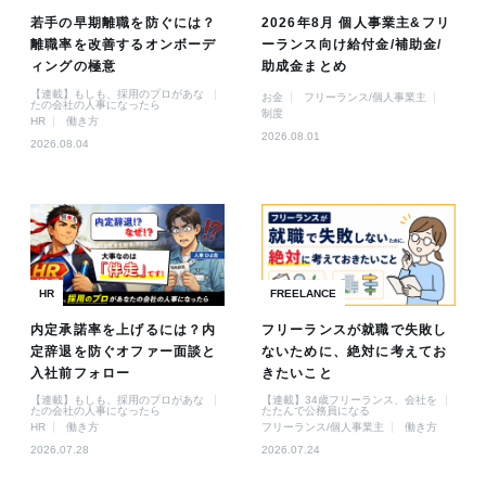
若手の早期離職を防ぐには？
2026年8月 個人事業主&フリ
離職率を改善するオンボーデ
ーランス向け給付金/補助金/
ィングの極意
助成金まとめ
【連載】もしも、採用のプロがあな
お金
フリーランス/個人事業主
たの会社の人事になったら
制度
HR
働き方
2026.08.01
2026.08.04
HR
FREELANCE
内定承諾率を上げるには？内
フリーランスが就職で失敗し
定辞退を防ぐオファー面談と
ないために、絶対に考えてお
入社前フォロー
きたいこと
【連載】もしも、採用のプロがあな
【連載】34歳フリーランス、会社を
たの会社の人事になったら
たたんで公務員になる
HR
働き方
フリーランス/個人事業主
働き方
2026.07.28
2026.07.24