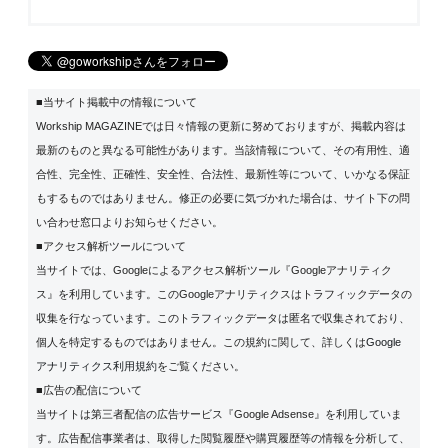
■当サイト掲載中の情報について
Workship MAGAZINEでは日々情報の更新に努めておりますが、掲載内容は
最新のものと異なる可能性があります。当該情報について、その有用性、適
合性、完全性、正確性、安全性、合法性、最新性等について、いかなる保証
もするものではありません。修正の必要に気づかれた場合は、サイト下の問
い合わせ窓口よりお知らせください。
■アクセス解析ツールについて
当サイトでは、Googleによるアクセス解析ツール『Googleアナリティク
ス』を利用しています。このGoogleアナリティクスはトラフィックデータの
収集を行なっています。このトラフィックデータは匿名で収集されており、
個人を特定するものではありません。この規約に関して、詳しくは
Google
アナリティクス利用規約
をご覧ください。
■広告の配信について
当サイトは第三者配信の広告サービス『Google Adsense』を利用していま
す。広告配信事業者は、取得した閲覧履歴や購買履歴等の情報を分析して、