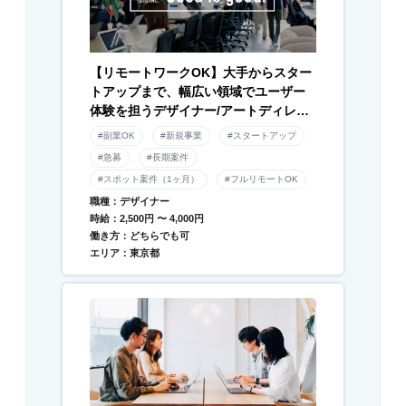
【リモートワークOK】大手からスター
トアップまで、幅広い領域でユーザー
体験を担うデザイナー/アートディレク
ター募集！
#副業OK
#新規事業
#スタートアップ
#急募
#長期案件
#スポット案件（1ヶ月）
#フルリモートOK
職種：デザイナー
時給：2,500円 〜 4,000円
働き方：どちらでも可
エリア：東京都