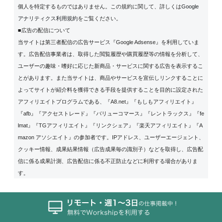
個人を特定するものではありません。この規約に関して、詳しくは
Google
アナリティクス利用規約
をご覧ください。
■広告の配信について
当サイトは第三者配信の広告サービス『Google Adsense』を利用していま
す。広告配信事業者は、取得した閲覧履歴や購買履歴等の情報を分析して、
ユーザーの趣味・嗜好に応じた新商品・サービスに関する広告を表示するこ
とがあります。また当サイトは、商品やサービスを宣伝しリンクすることに
よってサイトが紹介料を獲得できる手段を提供することを目的に設定された
アフィリエイトプログラムである、『A8.net』『もしもアフィリエイト』
『afb』『アクセストレード』『バリューコマース』『レントラックス』『fe
lmat』『TGアフィリエイト』『リンクシェア』『楽天アフィリエイト』『A
mazon アソシエイト』の参加者です。IPアドレス、ユーザーエージェント、
クッキー情報、成果結果情報（広告成果毎の識別子）などを取得し、広告配
信に係る成果計測、広告配信に係る不正防止などに利用する場合がありま
す。