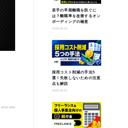
若手の早期離職を防ぐに
は？離職率を改善するオン
ボーディングの極意
2026.08.04
HR
採用コスト削減の手法5
選！失敗しないための注意
点も解説
2026.08.01
 your way
FREELANCE