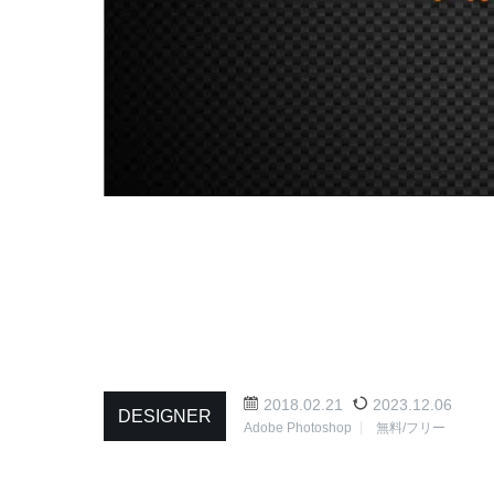
2018.02.21
2023.12.06
DESIGNER
Adobe Photoshop
無料/フリー