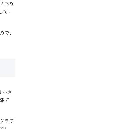
2つの
して、
ので、
り小さ
部で
グラデ
製し、