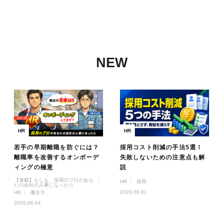
NEW
HR
HR
若手の早期離職を防ぐには？
採用コスト削減の手法5選！
離職率を改善するオンボーデ
失敗しないための注意点も解
ィングの極意
説
【連載】もしも、採用のプロがあな
HR
採用
たの会社の人事になったら
2026.08.01
HR
働き方
2026.08.04