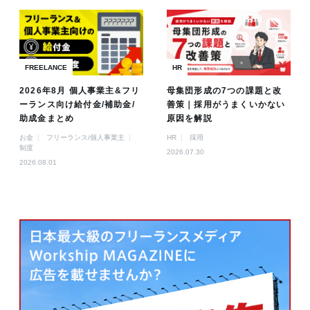
FREELANCE
HR
2026年8月 個人事業主&フリ
母集団形成の7つの課題と改
ーランス向け給付金/補助金/
善策｜採用がうまくいかない
助成金まとめ
原因を解説
お金
フリーランス/個人事業主
HR
採用
制度
2026.07.30
2026.08.01