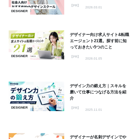
【PR】
2026.03.01
DESIGNER
デザイナー向け求人サイト&転職
エージェント21選。探す前に知
っておきたい5つのこと
DESIGNER
【PR】
2026.01.05
デザイン力の鍛え方｜スキルを
磨いて仕事につなげる方法を紹
介
DESIGNER
【PR】
2025.11.01
デザイナーが名刺デザインでや