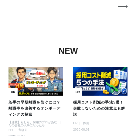
NEW
HR
HR
若手の早期離職を防ぐには？
採用コスト削減の手法5選！
離職率を改善するオンボーデ
失敗しないための注意点も解
ィングの極意
説
【連載】もしも、採用のプロがあな
HR
採用
たの会社の人事になったら
2026.08.01
HR
働き方