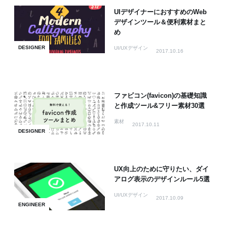
UIデザイナーにおすすめのWeb
デザインツール＆便利素材まと
め
DESIGNER
UI/UXデザイン
2017.10.16
ファビコン(favicon)の基礎知識
と作成ツール&フリー素材30選
素材
2017.10.11
DESIGNER
UX向上のために守りたい、ダイ
アログ表示のデザインルール5選
UI/UXデザイン
2017.10.09
ENGINEER