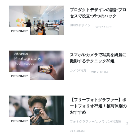
プロダクトデザインの設計プロ
セスで役立つ9つのハック
UI/UXデザイン
2017.10.05
DESIGNER
スマホやカメラで写真を綺麗に
撮影するテクニック20選
カメラ/写真
2017.10.04
DESIGNER
【フリーフォトグラファー】ポ
ートフォリオ25選！被写体別の
おすすめ
DESIGNER
フォトグラファー/カメラマン/写真家
2
017.10.03