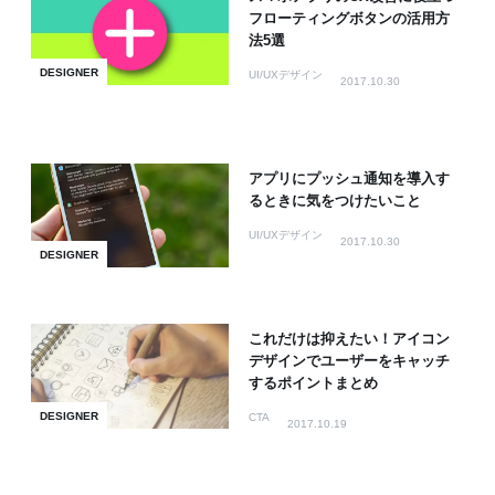
フローティングボタンの活用方
法5選
DESIGNER
UI/UXデザイン
2017.10.30
アプリにプッシュ通知を導入す
るときに気をつけたいこと
UI/UXデザイン
2017.10.30
DESIGNER
これだけは抑えたい！アイコン
デザインでユーザーをキャッチ
するポイントまとめ
DESIGNER
CTA
2017.10.19