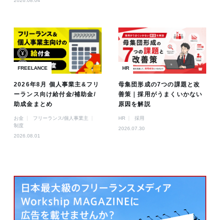
2026.08.04
FREELANCE
HR
2026年8月 個人事業主&フリ
母集団形成の7つの課題と改
ーランス向け給付金/補助金/
善策｜採用がうまくいかない
助成金まとめ
原因を解説
お金
フリーランス/個人事業主
HR
採用
制度
2026.07.30
2026.08.01