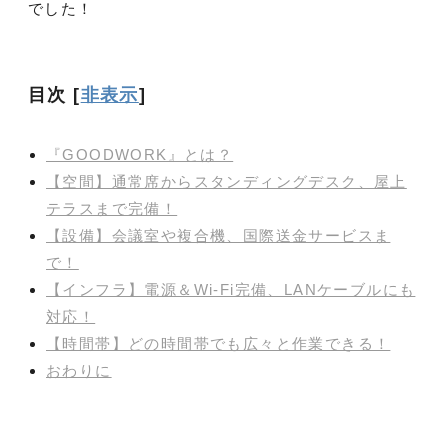
でした！
目次
[
非表示
]
『GOODWORK』とは？
【空間】通常席からスタンディングデスク、屋上
テラスまで完備！
【設備】会議室や複合機、国際送金サービスま
で！
【インフラ】電源＆Wi-Fi完備、LANケーブルにも
対応！
【時間帯】どの時間帯でも広々と作業できる！
おわりに