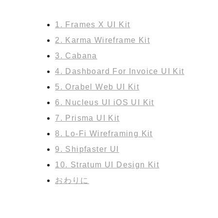
1. Frames X UI Kit
2. Karma Wireframe Kit
3. Cabana
4. Dashboard For Invoice UI Kit
5. Orabel Web UI Kit
6. Nucleus UI iOS UI Kit
7. Prisma UI Kit
8. Lo-Fi Wireframing Kit
9. Shipfaster UI
10. Stratum UI Design Kit
おわりに