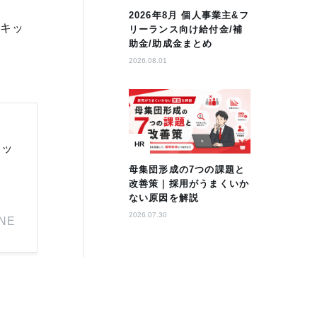
2026年8月 個人事業主&フ
Iキッ
リーランス向け給付金/補
助金/助成金まとめ
2026.08.01
HR
カッ
母集団形成の7つの課題と
改善策｜採用がうまくいか
ない原因を解説
2026.07.30
INE