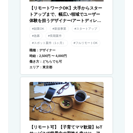
【リモートワークOK】大手からスター
トアップまで、幅広い領域でユーザー
体験を担うデザイナー/アートディレク
ター募集！
#副業OK
#新規事業
#スタートアップ
#急募
#長期案件
#スポット案件（1ヶ月）
#フルリモートOK
職種：デザイナー
時給：2,500円 〜 4,000円
働き方：どちらでも可
エリア：東京都
【リモート可】【子育てママ歓迎】IoT