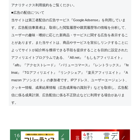
アナリティクス利用規約
をご覧ください。
■広告の配信について
当サイトは第三者配信の広告サービス『Google Adsense』を利用していま
す。広告配信事業者は、取得した閲覧履歴や購買履歴等の情報を分析して、
ユーザーの趣味・嗜好に応じた新商品・サービスに関する広告を表示するこ
とがあります。また当サイトは、商品やサービスを宣伝しリンクすることに
よってサイトが紹介料を獲得できる手段を提供することを目的に設定された
アフィリエイトプログラムである、『A8.net』『もしもアフィリエイト』
『afb』『アクセストレード』『バリューコマース』『レントラックス』『fe
lmat』『TGアフィリエイト』『リンクシェア』『楽天アフィリエイト』『A
mazon アソシエイト』の参加者です。IPアドレス、ユーザーエージェント、
クッキー情報、成果結果情報（広告成果毎の識別子）などを取得し、広告配
信に係る成果計測、広告配信に係る不正防止などに利用する場合がありま
す。