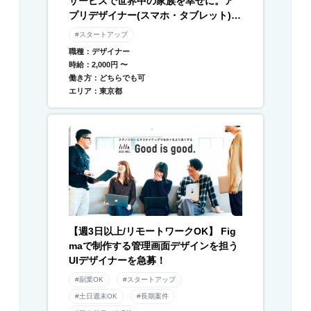
サービスで世界中の家族を幸せに。ア
プリデザイナー(スマホ・タブレット) /
Webデザイナー募集
#スタートアップ
職種：デザイナー
時給：2,000円 〜
働き方：どちらでも可
エリア：東京都
【週3日以上/リモートワークOK】 Fig
maで制作する管理画面デザインを担う
UIデザイナーを急募！
#副業OK
#スタートアップ
#土日週末OK
#長期案件