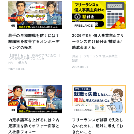
HR
FREELANCE
若手の早期離職を防ぐには？
2026年8月 個人事業主&フリ
離職率を改善するオンボーデ
ーランス向け給付金/補助金/
ィングの極意
助成金まとめ
【連載】もしも、採用のプロがあな
お金
フリーランス/個人事業主
たの会社の人事になったら
制度
HR
働き方
2026.08.01
2026.08.04
HR
FREELANCE
内定承諾率を上げるには？内
フリーランスが就職で失敗し
定辞退を防ぐオファー面談と
ないために、絶対に考えてお
入社前フォロー
きたいこと