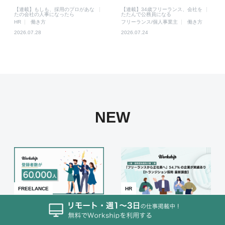
【連載】もしも、採用のプロがあな
【連載】34歳フリーランス、会社を
たの会社の人事になったら
たたんで公務員になる
HR
働き方
フリーランス/個人事業主
働き方
2026.07.28
2026.07.24
NEW
FREELANCE
HR
フリーランス・副業人材専門
「フリーランスから正社員
の案件検索プラットフォーム
へ」54.7%の企業が実績あり