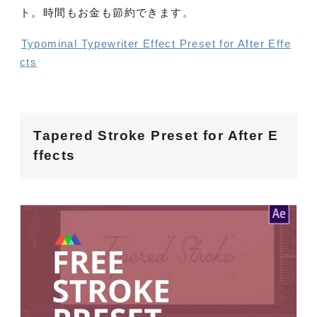
ト。時間もお金も節約できます。
Typominal Typewriter Effect Preset for After Effe
cts
Tapered Stroke Preset for After E
ffects