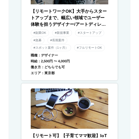
【リモートワークOK】大手からスター
トアップまで、幅広い領域でユーザー
体験を担うデザイナー/アートディレク
ター募集！
#副業OK
#新規事業
#スタートアップ
#急募
#長期案件
#スポット案件（1ヶ月）
#フルリモートOK
職種：デザイナー
時給：2,500円 〜 4,000円
働き方：どちらでも可
エリア：東京都
【リモート可】【子育てママ歓迎】IoT