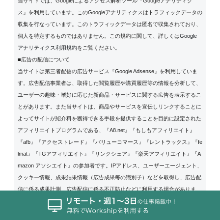
当サイトでは、Googleによるアクセス解析ツール『Googleアナリティク
ス』を利用しています。このGoogleアナリティクスはトラフィックデータの
収集を行なっています。このトラフィックデータは匿名で収集されており、
個人を特定するものではありません。この規約に関して、詳しくは
Google
アナリティクス利用規約
をご覧ください。
■広告の配信について
当サイトは第三者配信の広告サービス『Google Adsense』を利用していま
す。広告配信事業者は、取得した閲覧履歴や購買履歴等の情報を分析して、
ユーザーの趣味・嗜好に応じた新商品・サービスに関する広告を表示するこ
とがあります。また当サイトは、商品やサービスを宣伝しリンクすることに
よってサイトが紹介料を獲得できる手段を提供することを目的に設定された
アフィリエイトプログラムである、『A8.net』『もしもアフィリエイト』
『afb』『アクセストレード』『バリューコマース』『レントラックス』『fe
lmat』『TGアフィリエイト』『リンクシェア』『楽天アフィリエイト』『A
mazon アソシエイト』の参加者です。IPアドレス、ユーザーエージェント、
クッキー情報、成果結果情報（広告成果毎の識別子）などを取得し、広告配
信に係る成果計測、広告配信に係る不正防止などに利用する場合がありま
す。