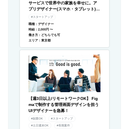
サービスで世界中の家族を幸せに。ア
プリデザイナー(スマホ・タブレット) /
Webデザイナー募集
#スタートアップ
職種：デザイナー
時給：2,000円 〜
働き方：どちらでも可
エリア：東京都
【週3日以上/リモートワークOK】 Fig
maで制作する管理画面デザインを担う
UIデザイナーを急募！
#副業OK
#スタートアップ
#土日週末OK
#長期案件