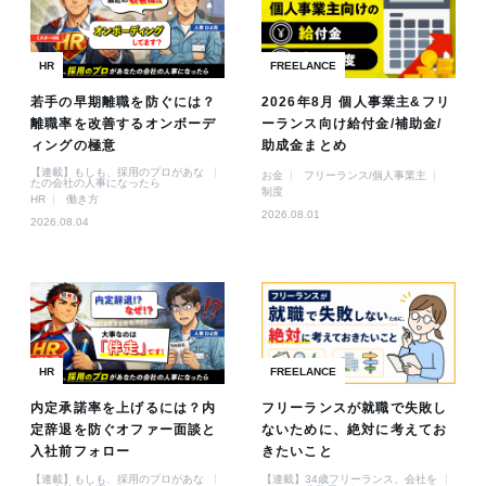
HR
FREELANCE
若手の早期離職を防ぐには？
2026年8月 個人事業主&フリ
離職率を改善するオンボーデ
ーランス向け給付金/補助金/
ィングの極意
助成金まとめ
【連載】もしも、採用のプロがあな
お金
フリーランス/個人事業主
たの会社の人事になったら
制度
HR
働き方
2026.08.01
2026.08.04
HR
FREELANCE
内定承諾率を上げるには？内
フリーランスが就職で失敗し
定辞退を防ぐオファー面談と
ないために、絶対に考えてお
入社前フォロー
きたいこと
【連載】もしも、採用のプロがあな
【連載】34歳フリーランス、会社を