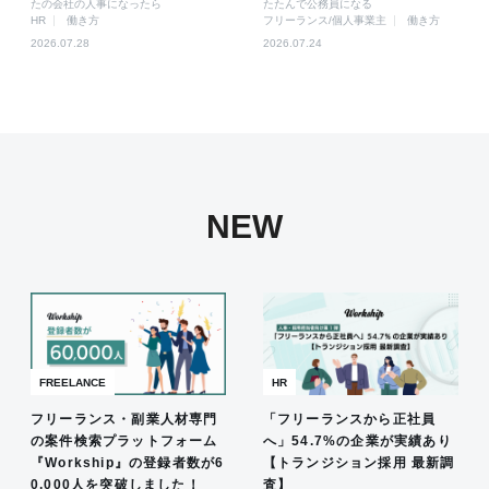
たの会社の人事になったら
たたんで公務員になる
HR
働き方
フリーランス/個人事業主
働き方
2026.07.28
2026.07.24
NEW
FREELANCE
HR
フリーランス・副業人材専門
「フリーランスから正社員
の案件検索プラットフォーム
へ」54.7%の企業が実績あり
『Workship』の登録者数が6
【トランジション採用 最新調
0,000人を突破しました！
査】