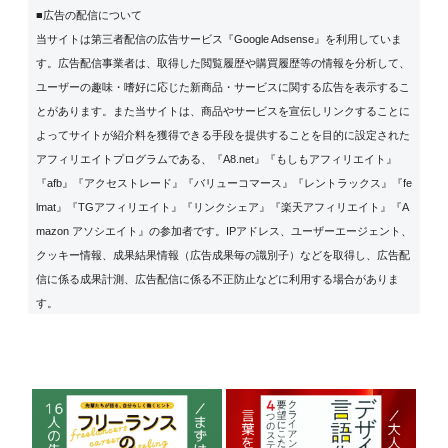
■広告の配信について
当サイトは第三者配信の広告サービス『Google Adsense』を利用していま
す。広告配信事業者は、取得した閲覧履歴や購買履歴等の情報を分析して、
ユーザーの趣味・嗜好に応じた新商品・サービスに関する広告を表示するこ
とがあります。また当サイトは、商品やサービスを宣伝しリンクすることに
よってサイトが紹介料を獲得できる手段を提供することを目的に設定された
アフィリエイトプログラムである、『A8.net』『もしもアフィリエイト』
『afb』『アクセストレード』『バリューコマース』『レントラックス』『fe
lmat』『TGアフィリエイト』『リンクシェア』『楽天アフィリエイト』『A
mazon アソシエイト』の参加者です。IPアドレス、ユーザーエージェント、
クッキー情報、成果結果情報（広告成果毎の識別子）などを取得し、広告配
信に係る成果計測、広告配信に係る不正防止などに利用する場合がありま
す。