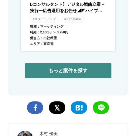
bコンサルタント】デジタル戦略立案～
実行〜広告運用をお任せ◢◤ハイブリ
ッド勤務×残業月平均10時間以下◢◤伴
#スタートアップ
#正社員募集
走型のデジタル支援と自社メディアを
職種：マーケティング
運営／急成長中DXベンチャー
時給：2,180円 〜 3,750円
働き方：出社希望
エリア：東京都
もっと案件を探す
木村 優美