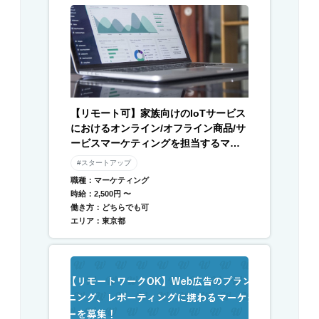
【リモート可】家族向けのIoTサービス
におけるオンライン/オフライン商品/サ
ービスマーケティングを担当するマー
ケターを募集
#スタートアップ
職種：マーケティング
時給：2,500円 〜
働き方：どちらでも可
エリア：東京都