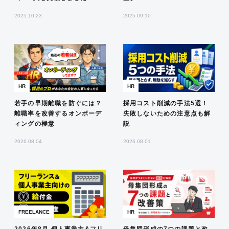
2025.10.23
2025.09.10
HR
HR
若手の早期離職を防ぐには？
採用コスト削減の手法5選！
離職率を改善するオンボーデ
失敗しないための注意点も解
ィングの極意
説
2026.08.04
2026.08.01
FREELANCE
HR
2026年8月 個人事業主&フリ
母集団形成の7つの課題と改