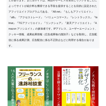
とがあります。また当サイトは、商品やサービスを宣伝しリンクすることに
よってサイトが紹介料を獲得できる手段を提供することを目的に設定された
アフィリエイトプログラムである、『A8.net』『もしもアフィリエイト』
『afb』『アクセストレード』『バリューコマース』『レントラックス』『fe
lmat』『TGアフィリエイト』『リンクシェア』『楽天アフィリエイト』『A
mazon アソシエイト』の参加者です。IPアドレス、ユーザーエージェント、
クッキー情報、成果結果情報（広告成果毎の識別子）などを取得し、広告配
信に係る成果計測、広告配信に係る不正防止などに利用する場合がありま
す。