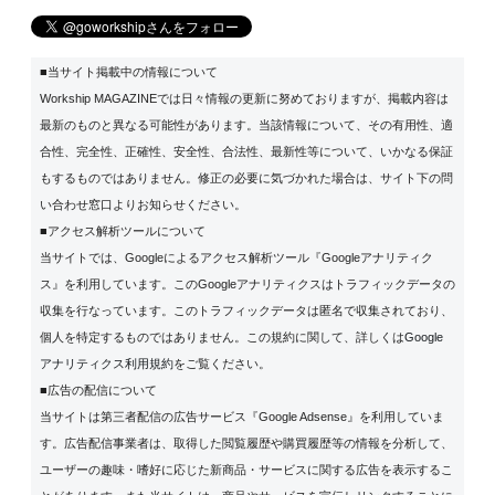
■当サイト掲載中の情報について
Workship MAGAZINEでは日々情報の更新に努めておりますが、掲載内容は
最新のものと異なる可能性があります。当該情報について、その有用性、適
合性、完全性、正確性、安全性、合法性、最新性等について、いかなる保証
もするものではありません。修正の必要に気づかれた場合は、サイト下の問
い合わせ窓口よりお知らせください。
■アクセス解析ツールについて
当サイトでは、Googleによるアクセス解析ツール『Googleアナリティク
ス』を利用しています。このGoogleアナリティクスはトラフィックデータの
収集を行なっています。このトラフィックデータは匿名で収集されており、
個人を特定するものではありません。この規約に関して、詳しくは
Google
アナリティクス利用規約
をご覧ください。
■広告の配信について
当サイトは第三者配信の広告サービス『Google Adsense』を利用していま
す。広告配信事業者は、取得した閲覧履歴や購買履歴等の情報を分析して、
ユーザーの趣味・嗜好に応じた新商品・サービスに関する広告を表示するこ