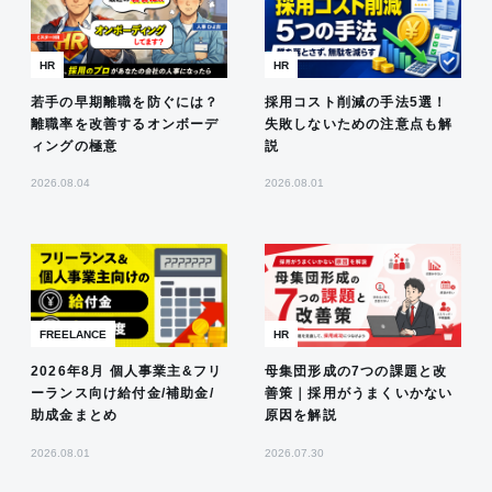
HR
HR
若手の早期離職を防ぐには？
採用コスト削減の手法5選！
離職率を改善するオンボーデ
失敗しないための注意点も解
ィングの極意
説
2026.08.04
2026.08.01
FREELANCE
HR
2026年8月 個人事業主&フリ
母集団形成の7つの課題と改
ーランス向け給付金/補助金/
善策｜採用がうまくいかない
助成金まとめ
原因を解説
2026.08.01
2026.07.30