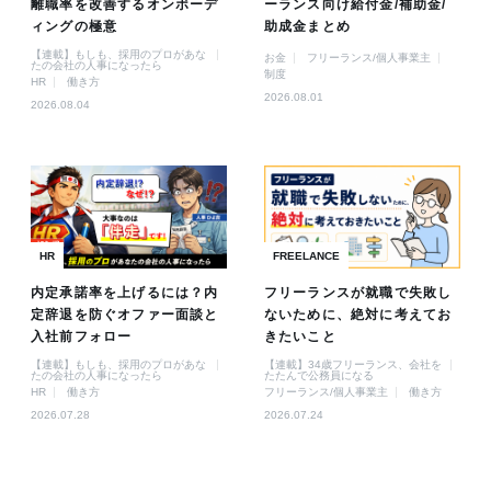
離職率を改善するオンボーデ
ーランス向け給付金/補助金/
ィングの極意
助成金まとめ
【連載】もしも、採用のプロがあな
お金
フリーランス/個人事業主
たの会社の人事になったら
制度
HR
働き方
2026.08.01
2026.08.04
HR
FREELANCE
内定承諾率を上げるには？内
フリーランスが就職で失敗し
定辞退を防ぐオファー面談と
ないために、絶対に考えてお
入社前フォロー
きたいこと
【連載】もしも、採用のプロがあな
【連載】34歳フリーランス、会社を
たの会社の人事になったら
たたんで公務員になる
HR
働き方
フリーランス/個人事業主
働き方
2026.07.28
2026.07.24