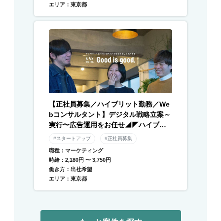
エリア：東京都
【正社員募集／ハイブリット勤務／We
bコンサルタント】デジタル戦略立案～
実行〜広告運用をお任せ◢◤ハイブリ
ッド勤務×残業月平均10時間以下◢◤伴
#スタートアップ
#正社員募集
走型のデジタル支援と自社メディアを
職種：マーケティング
運営／急成長中DXベンチャー
時給：2,180円 〜 3,750円
働き方：出社希望
エリア：東京都