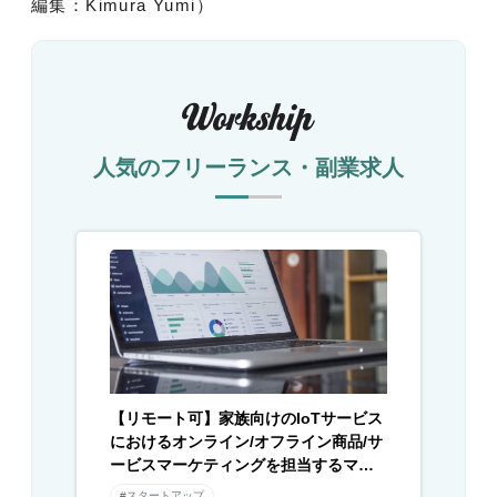
編集：Kimura Yumi）
人気のフリーランス・副業求人
【リモート可】家族向けのIoTサービス
におけるオンライン/オフライン商品/サ
ービスマーケティングを担当するマー
ケターを募集
#スタートアップ