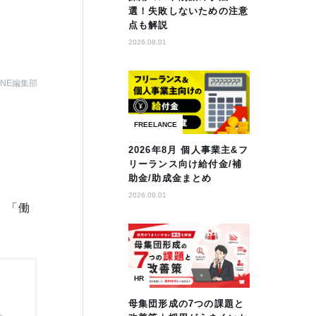
選！失敗しないための注意
点も解説
2026.08.01
AZINE編集部
FREELANCE
2026年8月 個人事業主&フ
リーランス向け給付金/補
助金/助成金まとめ
2026.08.01
」「働
HR
母集団形成の7つの課題と