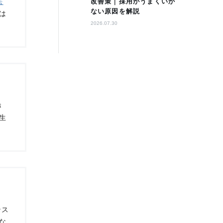
改善策｜採用がうまくいか
法
ない原因を解説
は
2026.07.30
き
生
ンス
な