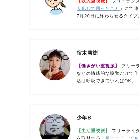
【収入重視派】
フリーラン
人化して思ったこと
」にて連
7月20日に終わらせるタイプ
宿木雪樹
【働きがい重視派】
フリー
などの情緒的な嗅覚だけで仕
活は呼吸できていればOK。
少年B
【生活重視派】
フリーライタ
を取材する「
超ニッチ、でも