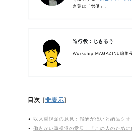
言葉は「労働」。
進行役：じきるう
Workship MAGAZI
目次
[
非表示
]
収入重視派の意見：報酬が低いと納品クオ
働きがい重視派の意見：「この人のために