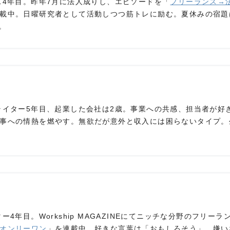
ス4年目。昨年7月に法人成りし、エピソードを「
フリーランス→
載中。日曜研究者として活動しつつ筋トレに励む。夏休みの宿題
。
ライター5年目、起業した会社は2歳。事業への共感、担当者が好
事への情熱を燃やす。無欲だが意外と収入には困らないタイプ。
ー4年目。Workship MAGAZINEにてニッチな分野のフリーラ
オンリーワン
」を連載中。好きな言葉は「おもしろそう」、嫌い