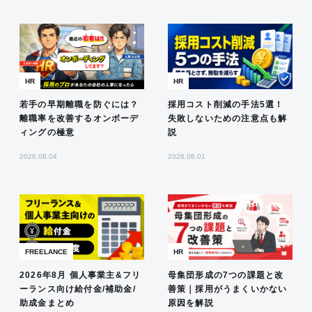
HR
HR
若手の早期離職を防ぐには？
採用コスト削減の手法5選！
離職率を改善するオンボーデ
失敗しないための注意点も解
ィングの極意
説
2026.08.04
2026.08.01
FREELANCE
HR
2026年8月 個人事業主&フリ
母集団形成の7つの課題と改
ーランス向け給付金/補助金/
善策｜採用がうまくいかない
助成金まとめ
原因を解説