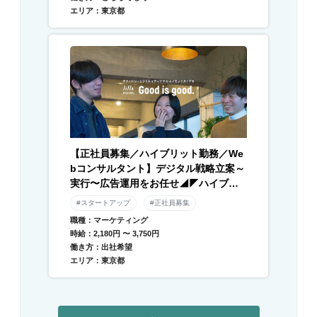
エリア：東京都
【正社員募集／ハイブリット勤務／We
bコンサルタント】デジタル戦略立案～
実行〜広告運用をお任せ◢◤ハイブリ
ッド勤務×残業月平均10時間以下◢◤伴
#スタートアップ
#正社員募集
走型のデジタル支援と自社メディアを
職種：マーケティング
運営／急成長中DXベンチャー
時給：2,180円 〜 3,750円
働き方：出社希望
エリア：東京都