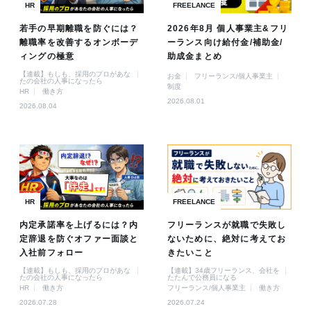
HR
FREELANCE
若手の早期離職を防ぐには？
2026年8月 個人事業主&フリ
離職率を改善するオンボーデ
ーランス向け給付金/補助金/
ィングの極意
助成金まとめ
【連載】もしも、採用のプロがあな
お金
フリーランス/個人事業主
たの会社の人事になったら
制度
HR
働き方
2026.08.01
2026.08.04
HR
FREELANCE
内定承諾率を上げるには？内
フリーランスが就職で失敗し
定辞退を防ぐオファー面談と
ないために、絶対に考えてお
入社前フォロー
きたいこと
【連載】もしも、採用のプロがあな
【連載】34歳フリーランス、会社を
たの会社の人事になったら
たたんで公務員になる
HR
働き方
フリーランス/個人事業主
働き方
2026.07.28
2026.07.24