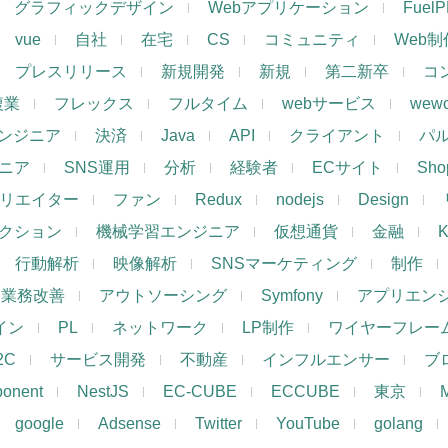
グラフィックデザイン
Webアプリケーション
Fuel
vue
自社
在宅
CS
コミュニティ
Web制
プレスリリース
新規開発
新規
第二新卒
コ
複業
フレックス
フルタイム
webサービス
wewo
ンジニア
決済
Java
API
クライアント
パ
ジニア
SNS運用
分析
経験者
ECサイト
Shop
リエイター
ファン
Redux
nodejs
Design
レクション
機械学習エンジニア
仮想通貨
金融
K
行動解析
映像解析
SNSマーケティング
制作
業務改善
アウトソーシング
Symfony
アプリエン
ザイン
PL
ネットワーク
LP制作
ワイヤーフレー
2C
サービス開発
不動産
インフルエンサー
ブ
ponent
NestJS
EC-CUBE
ECCUBE
東京
google
Adsense
Twitter
YouTube
golang