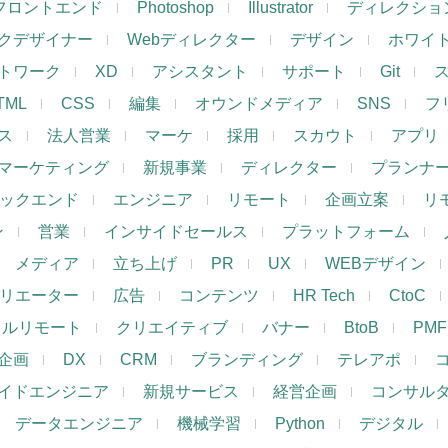
フロントエンド
Photoshop
Illustrator
ディレクショ
クデザイナー
Webディレクター
デザイン
ホワイ
トワーク
XD
アシスタント
サポート
Git
TML
CSS
編集
オウンドメディア
SNS
フ
ス
法人営業
マーケ
採用
スカウト
アプリ
マーケティング
新規事業
ディレクター
プランナ
ックエンド
エンジニア
リモート
企画立案
リ
ン
営業
インサイドセールス
プラットフォーム
メディア
立ち上げ
PR
UX
WEBデザイン
リエーター
広告
コンテンツ
HR Tech
CtoC
フルリモート
クリエイティブ
バナー
BtoB
PMF
企画
DX
CRM
ブランディング
テレアポ
イドエンジニア
新規サービス
経営企画
コンサル
データエンジニア
機械学習
Python
デジタル