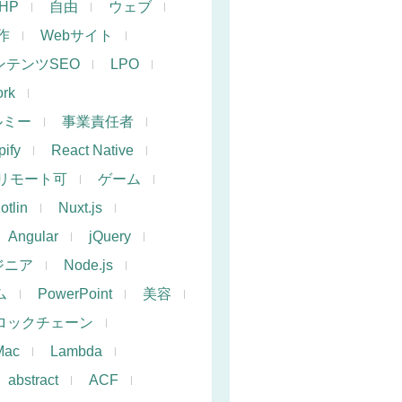
PHP
自由
ウェブ
作
Webサイト
ンテンツSEO
LPO
rk
ルミー
事業責任者
ify
React Native
リモート可
ゲーム
otlin
Nuxt.js
Angular
jQuery
ジニア
Node.js
ム
PowerPoint
美容
ロックチェーン
Mac
Lambda
abstract
ACF