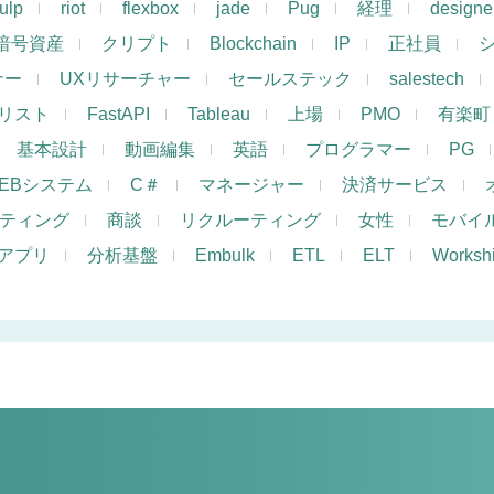
ulp
riot
flexbox
jade
Pug
経理
designe
暗号資産
クリプト
Blockchain
IP
正社員
ナー
UXリサーチャー
セールステック
salestech
リスト
FastAPI
Tableau
上場
PMO
有楽町
基本設計
動画編集
英語
プログラマー
PG
EBシステム
C＃
マネージャー
決済サービス
ケティング
商談
リクルーティング
女性
モバイ
アプリ
分析基盤
Embulk
ETL
ELT
Works