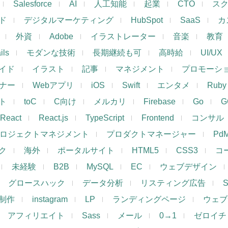
Salesforce
AI
人工知能
起業
CTO
ス
ド
デジタルマーケティング
HubSpot
SaaS
カ
外資
Adobe
イラストレーター
音楽
教育
ils
モダンな技術
長期継続も可
高時給
UI/UX
イド
イラスト
記事
マネジメント
プロモーシ
イナー
Webアプリ
iOS
Swift
エンタメ
Ruby
ト
toC
C向け
メルカリ
Firebase
Go
G
React
React.js
TypeScript
Frontend
コンサル
ロジェクトマネジメント
プロダクトマネージャー
Pd
ク
海外
ポータルサイト
HTML5
CSS3
コ
未経験
B2B
MySQL
EC
ウェブデザイン
グロースハック
データ分析
リスティング広告
制作
instagram
LP
ランディングページ
ウェブ
アフィリエイト
Sass
メール
0→1
ゼロイチ