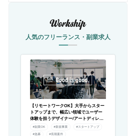
人気のフリーランス・副業求人
【リモートワークOK】大手からスター
トアップまで、幅広い領域でユーザー
体験を担うデザイナー/アートディレク
ター募集！
#副業OK
#新規事業
#スタートアップ
#急募
#長期案件