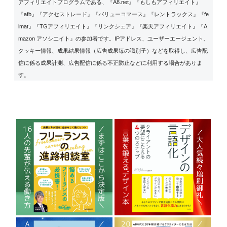
アフィリエイトプログラムである、『A8.net』『もしもアフィリエイト』
『afb』『アクセストレード』『バリューコマース』『レントラックス』『fe
lmat』『TGアフィリエイト』『リンクシェア』『楽天アフィリエイト』『A
mazon アソシエイト』の参加者です。IPアドレス、ユーザーエージェント、
クッキー情報、成果結果情報（広告成果毎の識別子）などを取得し、広告配
信に係る成果計測、広告配信に係る不正防止などに利用する場合がありま
す。