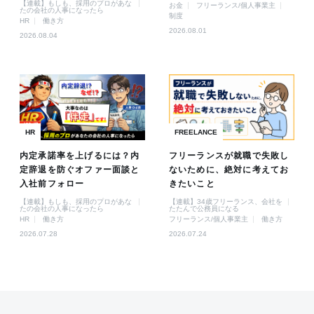
【連載】もしも、採用のプロがあな
お金
フリーランス/個人事業主
たの会社の人事になったら
制度
HR
働き方
2026.08.01
2026.08.04
HR
FREELANCE
内定承諾率を上げるには？内
フリーランスが就職で失敗し
定辞退を防ぐオファー面談と
ないために、絶対に考えてお
入社前フォロー
きたいこと
【連載】もしも、採用のプロがあな
【連載】34歳フリーランス、会社を
たの会社の人事になったら
たたんで公務員になる
HR
働き方
フリーランス/個人事業主
働き方
2026.07.28
2026.07.24