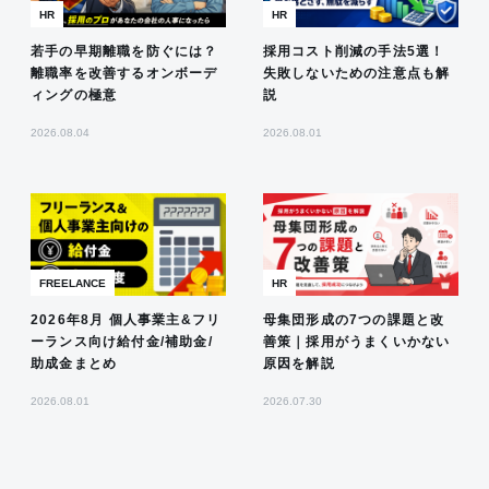
HR
HR
若手の早期離職を防ぐには？
採用コスト削減の手法5選！
離職率を改善するオンボーデ
失敗しないための注意点も解
ィングの極意
説
2026.08.04
2026.08.01
FREELANCE
HR
2026年8月 個人事業主&フリ
母集団形成の7つの課題と改
ーランス向け給付金/補助金/
善策｜採用がうまくいかない
助成金まとめ
原因を解説
2026.08.01
2026.07.30