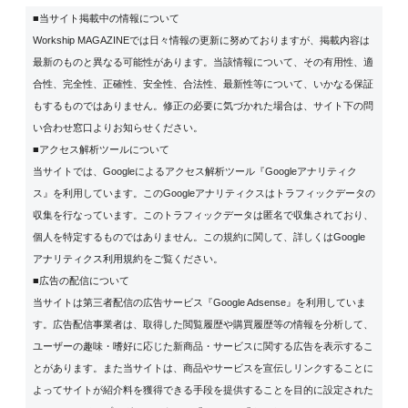
■当サイト掲載中の情報について
Workship MAGAZINEでは日々情報の更新に努めておりますが、掲載内容は
最新のものと異なる可能性があります。当該情報について、その有用性、適
合性、完全性、正確性、安全性、合法性、最新性等について、いかなる保証
もするものではありません。修正の必要に気づかれた場合は、サイト下の問
い合わせ窓口よりお知らせください。
■アクセス解析ツールについて
当サイトでは、Googleによるアクセス解析ツール『Googleアナリティク
ス』を利用しています。このGoogleアナリティクスはトラフィックデータの
収集を行なっています。このトラフィックデータは匿名で収集されており、
個人を特定するものではありません。この規約に関して、詳しくは
Google
アナリティクス利用規約
をご覧ください。
■広告の配信について
当サイトは第三者配信の広告サービス『Google Adsense』を利用していま
す。広告配信事業者は、取得した閲覧履歴や購買履歴等の情報を分析して、
ユーザーの趣味・嗜好に応じた新商品・サービスに関する広告を表示するこ
とがあります。また当サイトは、商品やサービスを宣伝しリンクすることに
よってサイトが紹介料を獲得できる手段を提供することを目的に設定された