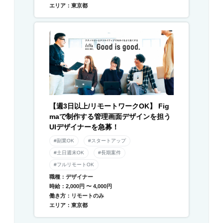
エリア：東京都
【週3日以上/リモートワークOK】 Fig
maで制作する管理画面デザインを担う
UIデザイナーを急募！
#副業OK
#スタートアップ
#土日週末OK
#長期案件
#フルリモートOK
職種：デザイナー
時給：2,000円 〜 4,000円
働き方：リモートのみ
エリア：東京都