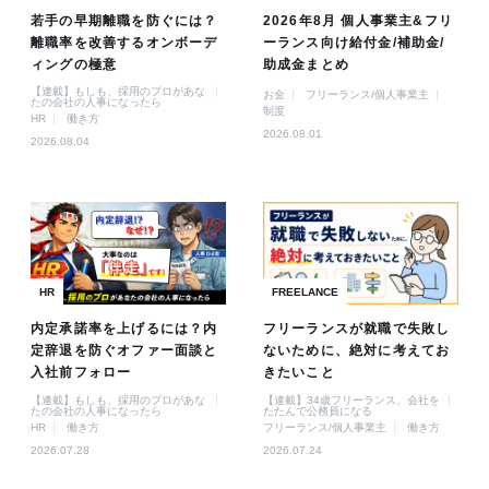
若手の早期離職を防ぐには？
2026年8月 個人事業主&フリ
離職率を改善するオンボーデ
ーランス向け給付金/補助金/
ィングの極意
助成金まとめ
【連載】もしも、採用のプロがあな
お金
フリーランス/個人事業主
たの会社の人事になったら
制度
HR
働き方
2026.08.01
2026.08.04
HR
FREELANCE
内定承諾率を上げるには？内
フリーランスが就職で失敗し
定辞退を防ぐオファー面談と
ないために、絶対に考えてお
入社前フォロー
きたいこと
【連載】もしも、採用のプロがあな
【連載】34歳フリーランス、会社を
たの会社の人事になったら
たたんで公務員になる
HR
働き方
フリーランス/個人事業主
働き方
2026.07.28
2026.07.24