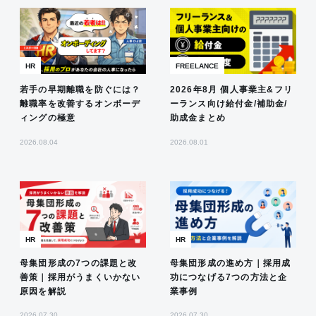
HR
FREELANCE
若手の早期離職を防ぐには？
2026年8月 個人事業主&フリ
離職率を改善するオンボーデ
ーランス向け給付金/補助金/
ィングの極意
助成金まとめ
2026.08.04
2026.08.01
HR
HR
母集団形成の7つの課題と改
母集団形成の進め方｜採用成
善策｜採用がうまくいかない
功につなげる7つの方法と企
原因を解説
業事例
2026.07.30
2026.07.30