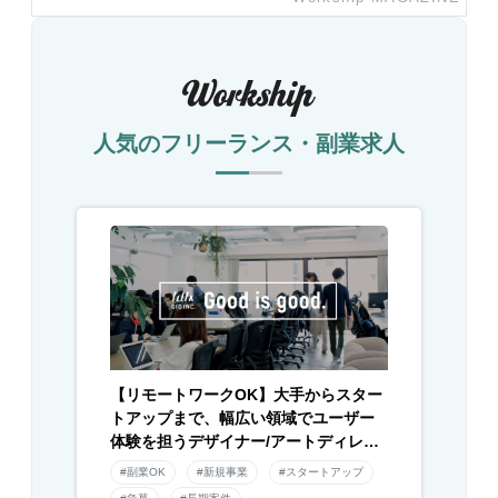
人気のフリーランス・副業求人
【リモートワークOK】大手からスター
トアップまで、幅広い領域でユーザー
体験を担うデザイナー/アートディレク
ター募集！
#副業OK
#新規事業
#スタートアップ