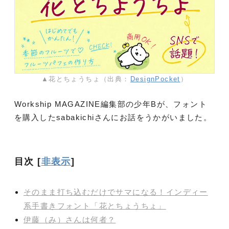
▲花とちょうちょ（出典：
DesignPocket
）
Workship MAGAZINE編集部の少年Bが、フォント
を購入したsabakichiさんにお話をうかがいました。
目次
[
非表示
]
そのまま打ち込むだけでサマになる！インディー
系手書きフォント「花とちょうちょ」
伊藤（み）さんは何者？