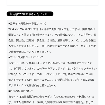
■当サイト掲載中の情報について
Workship MAGAZINEでは日々情報の更新に努めておりますが、掲載内容は
最新のものと異なる可能性があります。当該情報について、その有用性、適
合性、完全性、正確性、安全性、合法性、最新性等について、いかなる保証
もするものではありません。修正の必要に気づかれた場合は、サイト下の問
い合わせ窓口よりお知らせください。
■アクセス解析ツールについて
当サイトでは、Googleによるアクセス解析ツール『Googleアナリティク
ス』を利用しています。このGoogleアナリティクスはトラフィックデータの
収集を行なっています。このトラフィックデータは匿名で収集されており、
個人を特定するものではありません。この規約に関して、詳しくは
Google
アナリティクス利用規約
をご覧ください。
■広告の配信について
当サイトは第三者配信の広告サービス『Google Adsense』を利用していま
す。広告配信事業者は、取得した閲覧履歴や購買履歴等の情報を分析して、