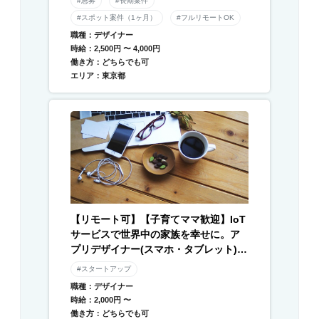
#急募
#長期案件
#スポット案件（1ヶ月）
#フルリモートOK
職種：デザイナー
時給：2,500円 〜 4,000円
働き方：どちらでも可
エリア：東京都
【リモート可】【子育てママ歓迎】IoT
サービスで世界中の家族を幸せに。ア
プリデザイナー(スマホ・タブレット) /
Webデザイナー募集
#スタートアップ
職種：デザイナー
時給：2,000円 〜
働き方：どちらでも可