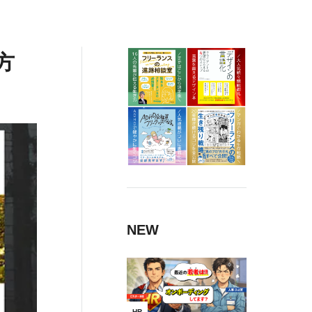
方
NEW
HR