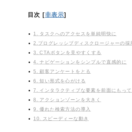
目次
[
非表示
]
1. タスクへのアクセスを単純明快に
2.プログレッシブディスクロージャーの採
3. CTAボタンを見やすくする
4. ナビゲーションをシンプルで直感的に
5. 顧客アンケートをとる
6. 短い形式を心がける
7. インタラクティブな要素を前面にもっ
8. アクションゾーンを大きく
9. 優れた検索方法の導入
10. スピーディーな動き