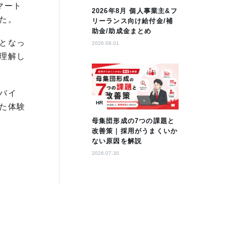
マート
2026年8月 個人事業主&フ
た。
リーランス向け給付金/補
助金/助成金まとめ
となっ
2026.08.01
理解し
バイ
HR
た体験
母集団形成の7つの課題と
改善策｜採用がうまくいか
ない原因を解説
2026.07.30